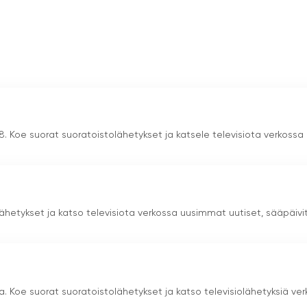
t 8. Koe suorat suoratoistolähetykset ja katsele televisiota verkossa
hetykset ja katso televisiota verkossa uusimmat uutiset, sääpäivi
a. Koe suorat suoratoistolähetykset ja katso televisiolähetyksiä ve