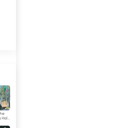
Costa Rica
Djibouti
Dominikaaninen tasavalta
sa
Ecuador
ön
Egypti
El Salvador
Espanja
Etelä-Afrikka
 on
Etiopia
the
Filippiinit
s Hall
i: an
arco