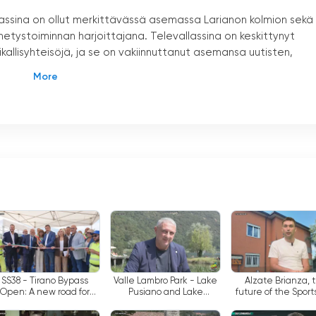
assina on ollut merkittävässä asemassa Larianon kolmion sekä
etystoiminnan harjoittajana. Televallassina on keskittynyt
llisyhteisöjä, ja se on vakiinnuttanut asemansa uutisten,
digitaalisten maanpäällisten lähetysten ansiosta Lombardias
a, että kanavan sisältö tavoittaa laajan ja monipuolisen yleis
ja sitoutuneina.
umista sekä paikallisuutisiin että kulttuuriperintöön. Kanava
inteen juhlistamista ja säilyttämistä. Tämä omistautuminen
 matkailu ja maut".
unana Lombardian ja Itä-Piemonten kulttuurikuvioihin. Katsojilla
hättävien maisemien halki ja tutustua paikallisiin perinteisiin,
ämä ohjelma ei ainoastaan anna tietoa vaan myös innostaa
sta perintöä.
SS38 - Tirano Bypass
Valle Lambro Park - Lake
Alzate Brianza, 
Open: A new road for
Pusiano and Lake
future of the Sport
ltellina, less traffic and
Montorfano, Over
and Fabbrica Durin
tuminen pitämään paikallisyhteisöt ajan tasalla alueensa
more safety.
€530,000 for Ecosystem
interview with M