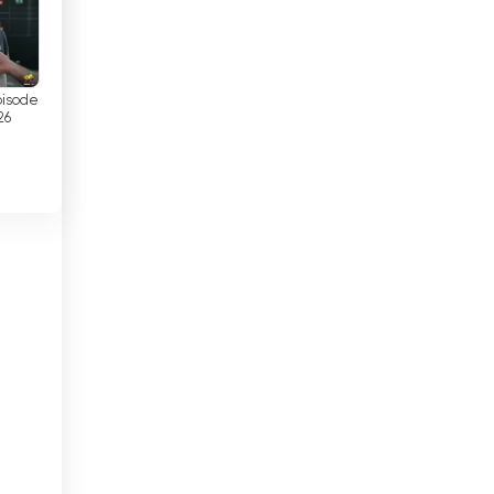
Georgia
Ghana
Guatemala
pisode
26
Haiti
a
Honduras
a
Hongkong
eam
Indonesia
Intia
Irak
Irakin Kurdistan
Iran