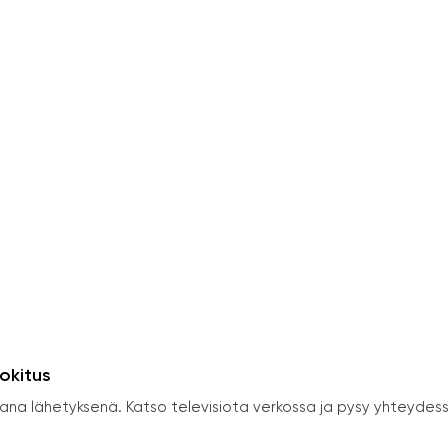
uokitus
orana lähetyksenä. Katso televisiota verkossa ja pysy yhteydes