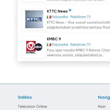
KTTC News
Yhdysvallat
Paikallinen TV
KTTC News - Koe suorat suoratoistoläh
sääpäivitykset ja kattava kattaus Roche
KMBC 9
Yhdysvallat
Paikallinen TV
Pysy ajan tasalla KMBC 9 Kansas Cityn 
verkossa uutisia, sääpäivityksiä ja...
Valikko
Navig
Television Online
Noin