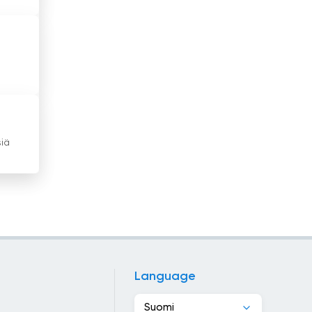
Kanada
Kap Verde
Kazakstan
Kenia
Kiina
siä
Kirgisia
Kolumbia
Kongon tasavalta
Korean tasavalta
Language
Kosovo
Suomi