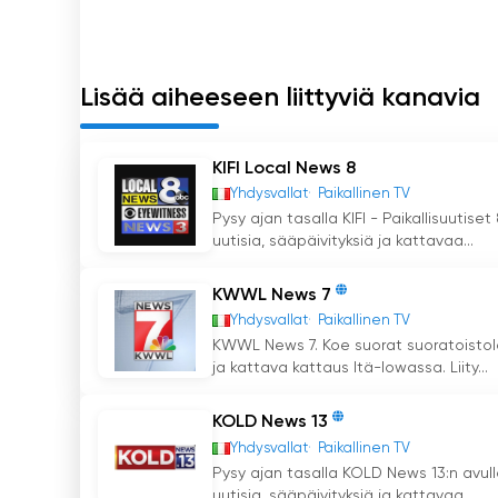
Lisää aiheeseen liittyviä kanavia
KIFI Local News 8
Yhdysvallat
Paikallinen TV
Pysy ajan tasalla KIFI - Paikallisuutise
uutisia, sääpäivityksiä ja kattavaa...
KWWL News 7
Yhdysvallat
Paikallinen TV
KWWL News 7. Koe suorat suoratoistolä
ja kattava kattaus Itä-Iowassa. Liity...
KOLD News 13
Yhdysvallat
Paikallinen TV
Pysy ajan tasalla KOLD News 13:n avull
uutisia, sääpäivityksiä ja kattavaa...