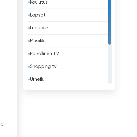
Koulutus
Barbados
Lapset
Belgia
Lifestyle
Belize
Musiikki
Benin
Paikallinen TV
Bhutan
Shopping tv
Bolivia
Urheilu
Bosnia ja Hertsegovina
Uskonnollinen
Brasilia
Uutiset
Brunei
Viihde
Bulgaria
sä
Yleiset
Chile