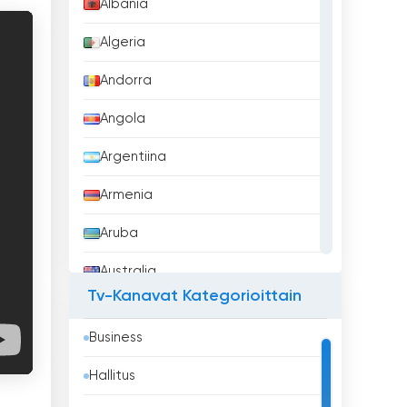
Albania
Algeria
Andorra
Angola
Argentiina
Armenia
Aruba
Australia
Tv-Kanavat Kategorioittain
Azerbaidžan
Business
Bahrain
Hallitus
Bangladesh