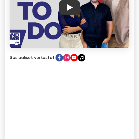
Play
Sosiaaliset verkostot: