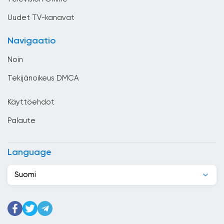
Costa Rica
Uudet TV-kanavat
Djibouti
Navigaatio
Dominikaaninen tasavalta
Noin
Ecuador
Tekijänoikeus DMCA
Egypti
Käyttöehdot
El Salvador
Palaute
Espanja
Etelä-Afrikka
Language
Etiopia
Suomi
Filippiinit
Georgia
Ghana