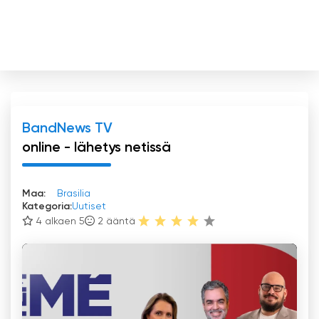
BandNews TV
online - lähetys netissä
Maa:
Brasilia
Kategoria:
Uutiset
4 alkaen 5
2
ääntä