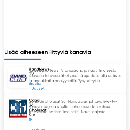
tasalla parhaiden suorien ohjelmien ansiosta.
Olitpa missä tahansa, voit luottaa siihen, että
BandNews TV pitää sinut ajan tasalla ja
viihdyttää.
BandNews TV Katso suoratoisto nyt
verkossa
Lisää aiheeseen liittyviä kanavia
BandNews
Katso BandNews TV:tä suorana ja nauti ilmaisesta
TV
suorasta televisiolähetyksestä ajantasaisilla uutisilla
ja laadukkailla analyyseillä. Pysy kärryillä...
Brasilia
Uutiset
Canal
Canal 36 Cholusat Sur, Hondurasin johtava live-tv-
36
kanava, tarjoaa sinulle mahdollisuuden katsoa
Cholusat
televisiota netissä ilmaiseksi. Nauti laajasta...
Sur