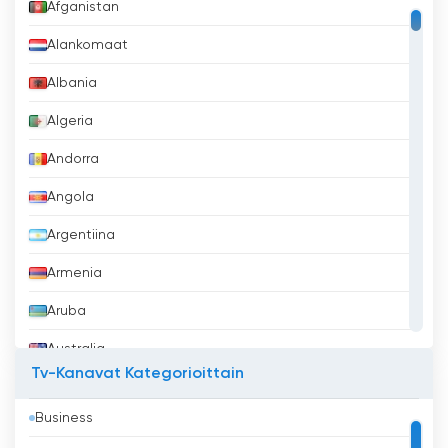
Afganistan
Alankomaat
Albania
Algeria
Andorra
Angola
Argentiina
Armenia
Aruba
Australia
Tv-Kanavat Kategorioittain
Azerbaidžan
Business
Bahrain