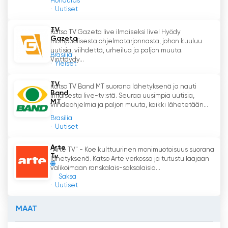
Honduras
Uutiset
TV
Katso TV Gazeta live ilmaiseksi live! Hyödy
Gazeta
monipuolisesta ohjelmatarjonnasta, johon kuuluu
uutisia, viihdettä, urheilua ja paljon muuta.
Brasilia
Virittäydy...
Yleiset
TV
Katso TV Band MT suorana lähetyksenä ja nauti
Band
ilmaisesta live-tv:stä. Seuraa uusimpia uutisia,
MT
viihdeohjelmia ja paljon muuta, kaikki lähetetään...
Brasilia
Uutiset
Arte
"Arte TV" - Koe kulttuurinen monimuotoisuus suorana
Tv
lähetyksenä. Katso Arte verkossa ja tutustu laajaan
valikoimaan ranskalais-saksalaisia...
Saksa
Uutiset
MAAT