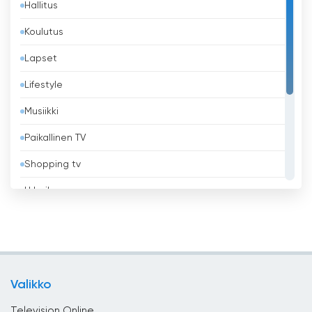
Hallitus
Bangladesh
Koulutus
Barbados
Lapset
Belgia
Lifestyle
Belize
Musiikki
Benin
Paikallinen TV
Bhutan
Shopping tv
Bolivia
Urheilu
Bosnia ja Hertsegovina
Uskonnollinen
Brasilia
Uutiset
Brunei
Viihde
Bulgaria
Valikko
Yleiset
Chile
Television Online