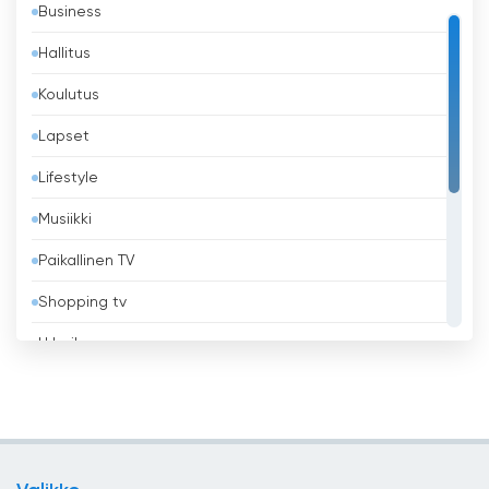
Business
Bahrain
Hallitus
Bangladesh
Koulutus
Barbados
Lapset
Belgia
Lifestyle
Belize
Musiikki
Benin
Paikallinen TV
Bhutan
Shopping tv
Bolivia
Urheilu
Bosnia ja Hertsegovina
Uskonnollinen
Brasilia
Uutiset
Brunei
Viihde
Bulgaria