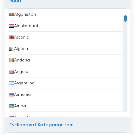
MAAT
Afganistan
Alankomaat
Albania
Algeria
Andorra
Angola
Argentiina
Armenia
Aruba
Australia
Tv-Kanavat Kategorioittain
Azerbaidžan