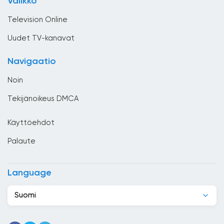
Valikko
Yleiset
Chile
Television Online
Costa Rica
Uudet TV-kanavat
Djibouti
Navigaatio
Dominikaaninen tasavalta
Noin
Ecuador
Tekijänoikeus DMCA
Egypti
Käyttöehdot
El Salvador
Palaute
Espanja
Etelä-Afrikka
Language
Etiopia
Suomi
Filippiinit
Georgia