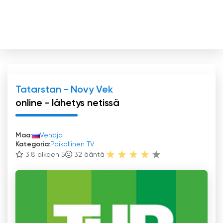
Tatarstan - Novy Vek
online - lähetys netissä
Maa:
Venäjä
Kategoria:
Paikallinen TV
3.8 alkaen 5
32
ääntä