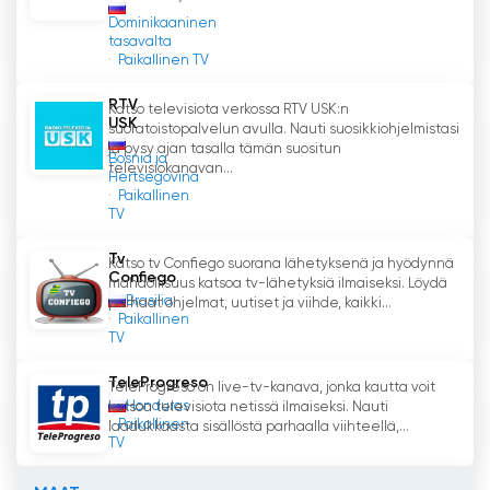
Dominikaaninen
tasavalta
Paikallinen TV
RTV
Katso televisiota verkossa RTV USK:n
USK
suoratoistopalvelun avulla. Nauti suosikkiohjelmistasi
ja pysy ajan tasalla tämän suositun
Bosnia ja
televisiokanavan...
Hertsegovina
Paikallinen
TV
Tv
Katso tv Confiego suorana lähetyksenä ja hyödynnä
Confiego
mahdollisuus katsoa tv-lähetyksiä ilmaiseksi. Löydä
Brasilia
parhaat ohjelmat, uutiset ja viihde, kaikki...
Paikallinen
TV
TeleProgreso
TeleProgreso on live-tv-kanava, jonka kautta voit
Honduras
katsoa televisiota netissä ilmaiseksi. Nauti
Paikallinen
laadukkaasta sisällöstä parhaalla viihteellä,...
TV