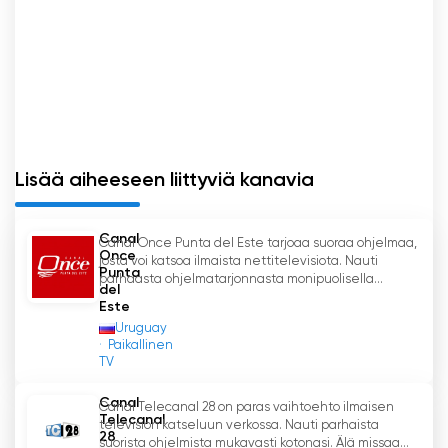
Lisää aiheeseen liittyviä kanavia
Canal
Canal Once Punta del Este tarjoaa suoraa ohjelmaa,
Once
josta voi katsoa ilmaista nettitelevisiota. Nauti
Punta
parhaasta ohjelmatarjonnasta monipuolisella...
del
Este
Uruguay
Paikallinen
TV
Canal
Canal Telecanal 28 on paras vaihtoehto ilmaisen
Telecanal
television katseluun verkossa. Nauti parhaista
28
suorista ohjelmista mukavasti kotonasi. Älä missaa...