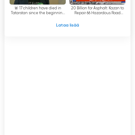
säilyttämään ja edistämään alueen
🚨 17 children have died in
20 Billion for Asphalt: Kazan to
kulttuuriperintöä ja antaa katsojille
Tatarstan since the beginning
Repair 66 Hazardous Road
mahdollisuuden tutustua tataarikulttuurin eri
of the year: how can you
Sections
protect your ch...
puoliin.
Lataa lisää
Tatarstan - Novy Vek Katso suoratoisto
nyt verkossa