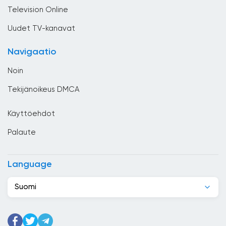
Chile
Television Online
Costa Rica
Uudet TV-kanavat
Djibouti
Navigaatio
Dominikaaninen tasavalta
Noin
Ecuador
Tekijänoikeus DMCA
Egypti
Käyttöehdot
El Salvador
Palaute
Espanja
Etelä-Afrikka
Language
Etiopia
Suomi
Filippiinit
Georgia