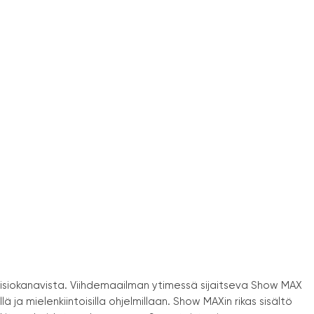
visiokanavista. Viihdemaailman ytimessä sijaitseva Show MAX
llä ja mielenkiintoisilla ohjelmillaan. Show MAXin rikas sisältö