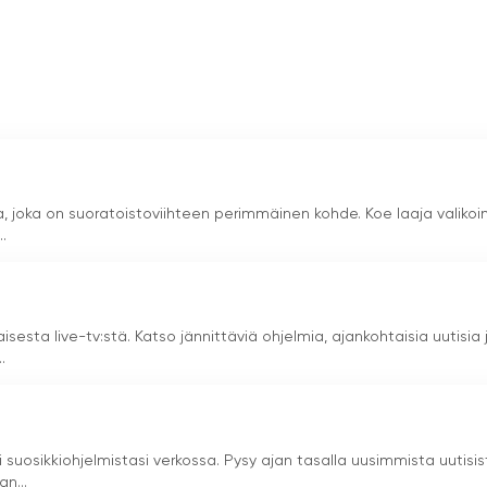
a, joka on suoratoistoviihteen perimmäinen kohde. Koe laaja valiko
.
sesta live-tv:stä. Katso jännittäviä ohjelmia, ajankohtaisia uutisia 
.
 suosikkiohjelmistasi verkossa. Pysy ajan tasalla uusimmista uutisis
n...