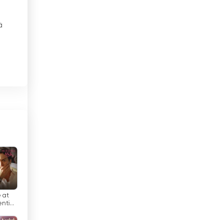
Costa Rica
ä
Djibouti
Dominikaaninen tasavalta
le
Ecuador
Egypti
El Salvador
Espanja
Etelä-Afrikka
iä
Etiopia
 at
Filippiinit
ential
8