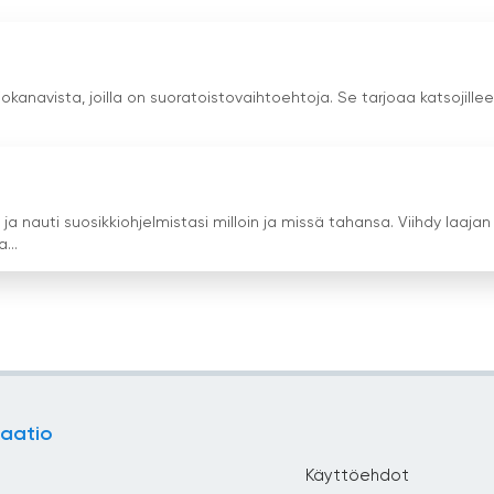
siokanavista, joilla on suoratoistovaihtoehtoja. Se tarjoaa katsojille
a nauti suosikkiohjelmistasi milloin ja missä tahansa. Viihdy laajan
...
aatio
Käyttöehdot