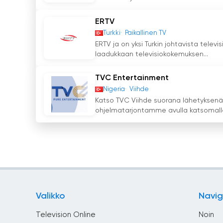
ERTV
Turkki
Paikallinen TV
ERTV ja on yksi Turkin johtavista televi
laadukkaan televisiokokemuksen...
TVC Entertainment
Nigeria
Viihde
Katso TVC Viihde suorana lähetyksenä j
ohjelmatarjontamme avulla katsomalla
Valikko
Navig
Television Online
Noin