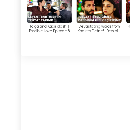
Show Max päivittää jatkuvasti ohjelmavalikoima
televisiokokemuksen. Kanava pyrkii tyydyttäm
avulla.
Tolga and Kadir clash! |
Devastating words from
P
Possible Love Episode 8
Kadir to Defne! | Possible
Love Episode 8
Näin ollen Show Max on Show TV -perheeseen ku
suosituilla lähetyksillään. Se pyrkii maksimoimaa
ohjelmia. Voit katsoa Show Maxia suorana lähet
korkealaatuisia lähetyksiä.
Show MAX Katso suoratoisto nyt verko