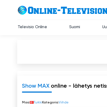
Televisio Online
Suomi
Uu
Show MAX
online - lähetys neti
Maa:
Turkki
Kategoria:
Viihde