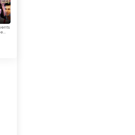
Georgia
Ghana
Guatemala
Events
ne
Haiti
Honduras
Hongkong
Indonesia
Intia
Irak
Irakin Kurdistan
Iran