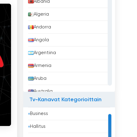
Albania
Algeria
Andorra
Angola
Argentiina
Armenia
Aruba
Australia
Tv-Kanavat Kategorioittain
Azerbaidžan
Business
Bahrain
Hallitus
Bangladesh