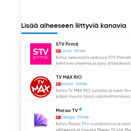
Lisää aiheeseen liittyviä kanavia
STV Pirmā
Latvia
Viihde
Katso televisiota verkossa STV Pirmall
kiehtovia ohjelmia ja pysy yhteydessä..
TV MAX RIO
Brasilia
Viihde
Katso TV MAX RIO suorana ja nauti ilmai
paljon muuta tässä uskomattomassa..
Marao TV
Georgia
Viihde
Katso Marao TV:n suoratoistoa ja nauti
viihteestä ja muusta Marao TV:stä. Maa