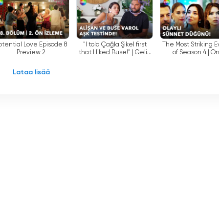
ansa ja lisää uutta sisältöä tarjotakseen katsojille hauskan
ään katsojia laadukkaan ja ammattimaisen lähetystapansa
otential Love Episode 8
"I told Çağla Şikel first
The Most Striking 
Preview 2
that I liked Buse!" | Gelin
of Season 4 | O
Evi Episode 1547
Question #1
uluva viihdekanava, joka tarjoaa kaikenlaisia ohjelmia
Lataa lisää
n televisiosta nauttimisen tarjoamalla katsojille erilaisia
yksenä televisioruuduilta tai -alustoilta ja seurata
ssa