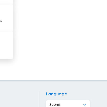
Kanada
Kap Verde
en
Kazakstan
Kenia
Kiina
Kirgisia
Kolumbia
Kongon tasavalta
Korean tasavalta
Language
Kosovo
Suomi