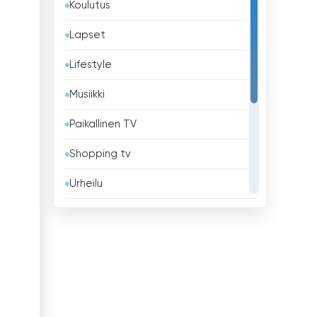
Koulutus
Barbados
Lapset
Belgia
Lifestyle
Belize
Musiikki
Benin
Paikallinen TV
Bhutan
Shopping tv
Bolivia
Urheilu
Bosnia ja Hertsegovina
Uskonnollinen
Brasilia
Uutiset
Brunei
Viihde
Bulgaria
Yleiset
Chile