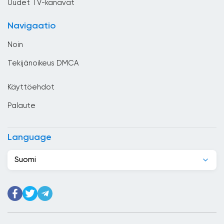
Uudet TV-kanavat
Djibouti
Navigaatio
Dominikaaninen tasavalta
Noin
Ecuador
Tekijänoikeus DMCA
Egypti
Käyttöehdot
El Salvador
Palaute
Espanja
Etelä-Afrikka
Language
Etiopia
Suomi
Filippiinit
Georgia
Ghana