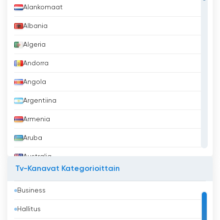
Alankomaat
Albania
Algeria
Andorra
Angola
Argentiina
Armenia
Aruba
Australia
Tv-Kanavat Kategorioittain
Azerbaidžan
Business
Bahrain
Hallitus
Bangladesh