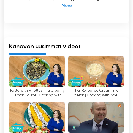
suuresta osuudesta laadukkaita kansallisia
tuotteita omasta tuotannosta, mukaan lukien
uutisohjelmat.
Yksi Channel 31:n tärkeimmistä eduista on sen
johtoasema uusissa intertegmenttimuodoissa.
Täältä löydät tuoreimmat ja omaperäisimmät
Kanavan uusimmat videot
ohjelmat, jotka paitsi viihdyttävät myös
yllättävät katsojat. Lisäksi Channel 31 omistaa
yksinoikeudella A-luokan elokuvasisältöä, mikä
tekee siitä korvaamattoman lähteen
elokuvaharrastajille.
Pasta with Rillettes in a Creamy
Thai Rolled Ice Cream in a
Kanava on myös TOP-trendien kanavana "Paras
Lemon Sauce | Cooking with
Melon | Cooking with Adel
sarja-ajankohta" ja "Paras kotiteatteri" -
Adele
sarjavalikoimissa. Täältä löydät suosituimmat ja
jännittävimmät sarjat, jotka eivät jätä
välinpitämättömäksi vaativimpia katsojia.
"Kanava 31:n" ohjelmaruutu tarjoaa laajan