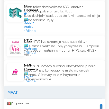
SBC
Katso televisiota verkossa SBC-kanavan
Channel
suoratoistopalvelun avulla. Nauti
suosikkiohjelmistasi, uutisista ja viihteestä milloin ja
missä tahansa. Pysy...
Saudi-
Arabia
Viihde
HTV2
Katso HTV2 live stream ja nauti suosikki tv-
ohjelmistasi verkossa. Pysy yhteydessä uusimpaan
Vietnam
viihteeseen, uutisiin ja muuhun HTV2:ssa. HTV2 -
Viihde
Vie...
NTN
Katso NTN Comedy suorana lähetyksenä ja nauti
Comedy
hulvattomista komediaohjelmista mukavasti
kotonasi. Virittäydy tälle viihdyttävälle
Egypti
televisiokanavalle...
Viihde
MAAT
Afganistan