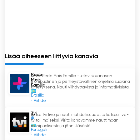
Lisää aiheeseen liittyviä kanavia
Rede
Katso Rede Mais Família -televisiokanavan
Mais
monipuolinen ja perheystävällinen ohjelma suorana
Família
lähetyksenä. Nauti viihdyttävistä ja informatiivisista...
Brasilia
Viihde
Tvi
Katso Tvi live ja nauti mahdollisuudesta katsoa live-
tv:tä ilmaiseksi. Viritä kanavamme nauttimaan
monipuolisesta ja jännittävästä...
Portugali
Viihde