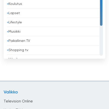
Koulutus
Barbados
Lapset
Belgia
Lifestyle
Belize
Musiikki
Benin
Paikallinen TV
Bhutan
Shopping tv
Bolivia
Urheilu
Bosnia ja Hertsegovina
Uskonnollinen
Brasilia
Uutiset
Brunei
Viihde
Bulgaria
Valikko
Yleiset
Chile
Television Online
Costa Rica