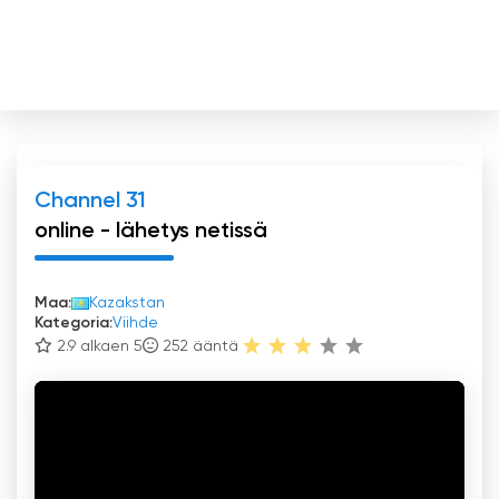
Channel 31
online - lähetys netissä
Maa:
Kazakstan
Kategoria:
Viihde
2.9 alkaen 5
252
ääntä