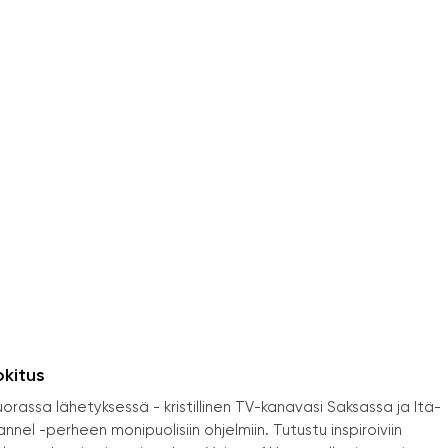
okitus
orassa lähetyksessä - kristillinen TV-kanavasi Saksassa ja Itä-
l -perheen monipuolisiin ohjelmiin. Tutustu inspiroiviin