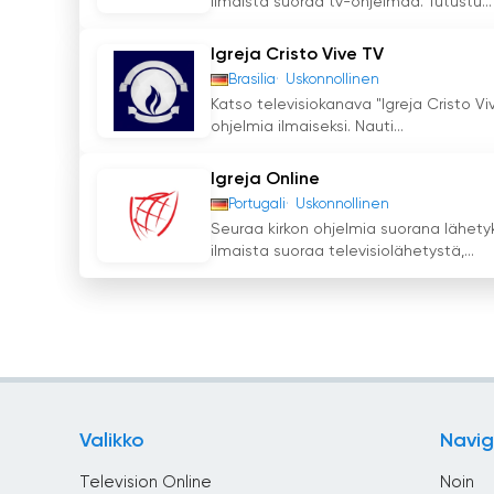
ilmaista suoraa tv-ohjelmaa. Tutustu...
Igreja Cristo Vive TV
Brasilia
Uskonnollinen
Katso televisiokanava "Igreja Cristo V
ohjelmia ilmaiseksi. Nauti...
Igreja Online
Portugali
Uskonnollinen
Seuraa kirkon ohjelmia suorana lähety
ilmaista suoraa televisiolähetystä,...
Valikko
Navig
Television Online
Noin