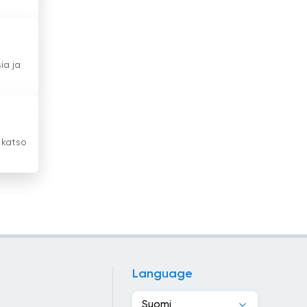
Irlanti
Islanti
ia ja
Israel
Italia
Itävalta
 katso
Jamaika
Japani
Jemen
Jordania
Kambodža
Language
Kamerun
Suomi