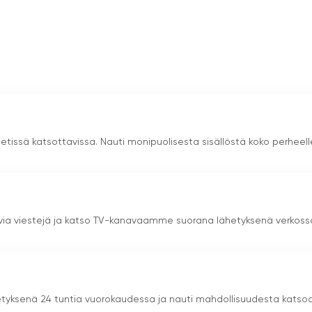
tarjoaa mahdollisuuden katsoa inspiroivia ohjelmia verkossa
oustavan ja kätevän tavan nauttia kanavan sisällöstä.
nipuolinen ja mukaansatempaava sisältö ja vahva toivon
hmisten elämään ja antamaan heille inspiraatiota
t verkossa
netissä katsottavissa. Nauti monipuolisesta sisällöstä koko perheell
ivia viestejä ja katso TV-kanavaamme suorana lähetyksenä verkoss
etyksenä 24 tuntia vuorokaudessa ja nauti mahdollisuudesta katso