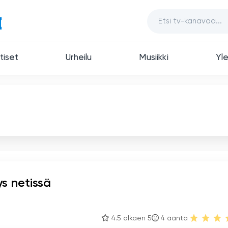
tiset
Urheilu
Musiikki
Yle
ys netissä
4.5 alkaen 5
4
ääntä