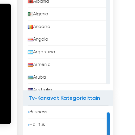
Albania
Algeria
Andorra
Angola
Argentiina
Armenia
Aruba
Australia
Tv-Kanavat Kategorioittain
Azerbaidžan
Business
Bahrain
Hallitus
Bangladesh