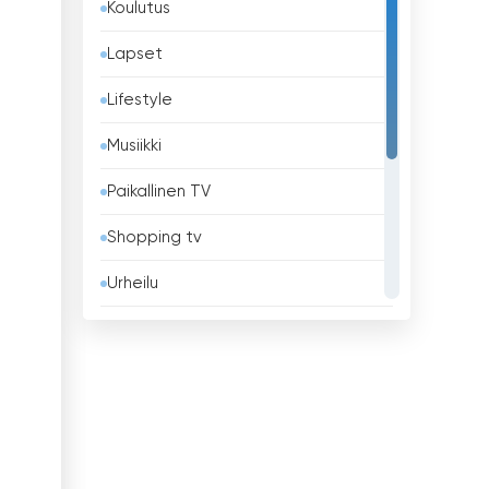
Koulutus
Barbados
Lapset
Belgia
Lifestyle
Belize
Musiikki
Benin
Paikallinen TV
Bhutan
Shopping tv
Bolivia
Urheilu
Bosnia ja Hertsegovina
Uskonnollinen
Brasilia
Uutiset
Brunei
Viihde
Bulgaria
Yleiset
Chile