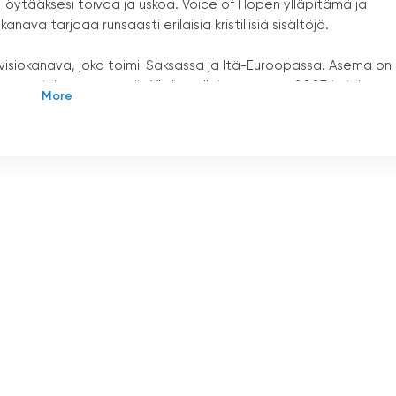
 löytääksesi toivoa ja uskoa. Voice of Hopen ylläpitämä ja
ava tarjoaa runsaasti erilaisia kristillisiä sisältöjä.
levisiokanava, joka toimii Saksassa ja Itä-Euroopassa. Asema on
ttä, joka perustettiin Yhdysvalloissa vuonna 2003 ja johon
utschia" ylläpitää "Voice of Hope", joka on Seitsemännen päivä
inspiroivia viestejä ja ohjelmia, joiden tarkoituksena on ant
aista kristillistä sisältöä, kuten jumalanpalveluksia, saarnoja,
terveydestä sekä perhe- ja elämänkysymyksiä käsitteleviä
 tavoittamaan ihmisiä maailmanlaajuisesti positiivisella ja
rkeä osa tätä verkostoa, ja sillä on merkittävä rooli Saksassa j
attu laajalle yleisölle, ja se tarjoaa ohjelmia saksaksi. Lisäksi
suuremman kohderyhmän tavoittamiseksi.