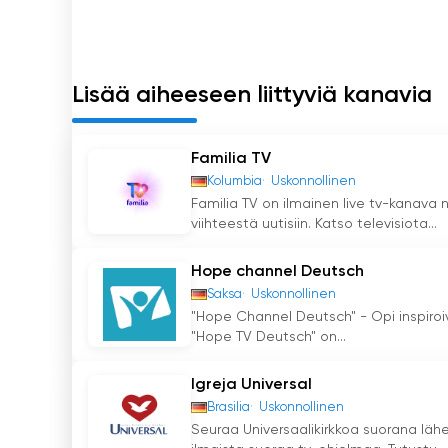
Suoratoistopalvelun kautta "Hope TV Deutsch" 
silloin, kun se katsojille sopii. Tämä tarjoaa j
Hope TV Deutsch on televisiokanava, jonka mo
Lisää aiheeseen liittyviä kanavia
sanoma auttavat vaikuttamaan myönteisesti i
jokapäiväiseen elämään.
Familia TV
Hope TV Deutsch Katso suoratoisto ny
Kolumbia
Uskonnollinen
Familia TV on ilmainen live tv-kanava 
viihteestä uutisiin. Katso televisiota...
Hope channel Deutsch
Saksa
Uskonnollinen
"Hope Channel Deutsch" - Opi inspiro
"Hope TV Deutsch" on...
Igreja Universal
Brasilia
Uskonnollinen
Seuraa Universaalikirkkoa suorana läh