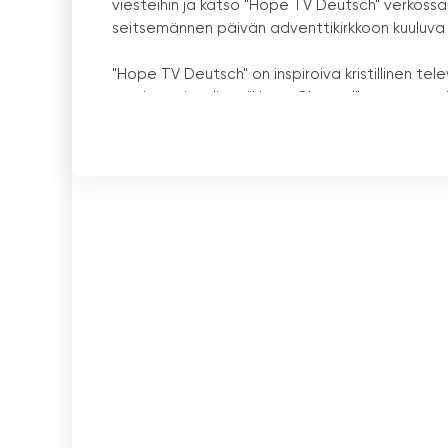
viesteihin ja katso "Hope TV Deutsch" verkossa
seitsemännen päivän adventtikirkkoon kuuluva kan
"Hope TV Deutsch" on inspiroiva kristillinen te
osa kansainvälistä "Hope Channel" -asemaperhe
kuuluu nyt 67 kansallista asemaa. "Hope TV De
adventtikirkkoon kuuluva mediakeskus.
Hope TV Deutschin päätavoitteena on lähettää 
ihmisille toivoa ja uskoa. Kanava tarjoaa monenl
raamatuntutkimuksia, keskusteluja uskosta ja 
ohjelmia.
Kansainvälinen Hope Channel -asemaperhe pyrkii
inspiroivalla sisällöllä. "Hope TV Deutsch on tä
Itä-Euroopassa.
Kristillisenä kanavana "Hope TV Deutsch" on suunn
joitakin ohjelmia lähetetään myös venäjäksi 