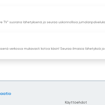
ive TV" suorana lähetyksenä ja seuraa uskonnollisia jumalanpalveluks
ksenä verkossa mukavasti kotoa käsin! Seuraa ilmaisia lähetyksiä ja
aatio
Käyttöehdot