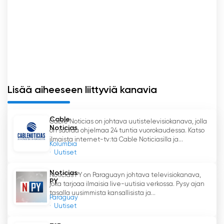
Lisää aiheeseen liittyviä kanavia
Cable
Cable Noticias on johtava uutistelevisiokanava, jolla
Noticias
on suoraa ohjelmaa 24 tuntia vuorokaudessa. Katso
ilmaista internet-tv:tä Cable Noticiasilla ja...
Kolumbia
Uutiset
Noticias
Noticias PY on Paraguayn johtava televisiokanava,
PY
joka tarjoaa ilmaisia live-uutisia verkossa. Pysy ajan
tasalla uusimmista kansallisista ja...
Paraguay
Uutiset