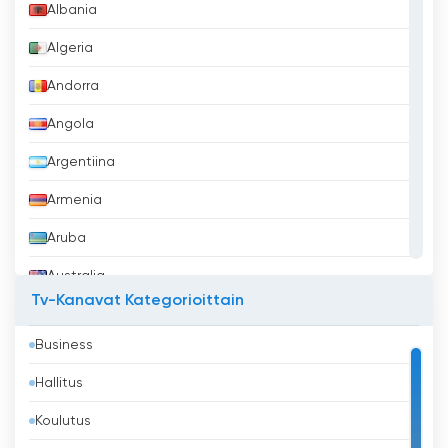
Albania
Algeria
Andorra
Angola
Argentiina
Armenia
Aruba
Australia
Tv-Kanavat Kategorioittain
Azerbaidžan
Business
Bahrain
Hallitus
Bangladesh
Koulutus
Barbados