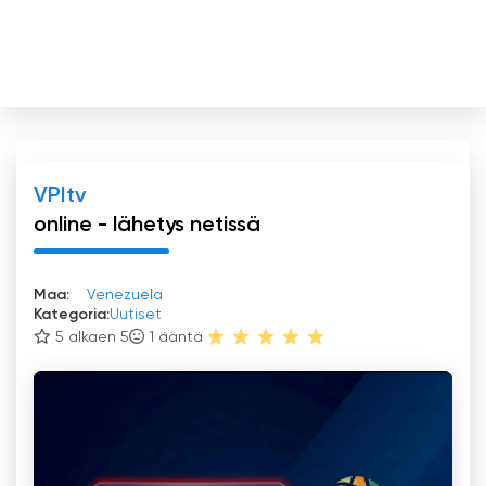
VPItv
online - lähetys netissä
Maa:
Venezuela
Kategoria:
Uutiset
5 alkaen 5
1
ääntä