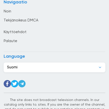
Navigaatio
Dominikaaninen tasavalta
Noin
Ecuador
Tekijänoikeus DMCA
Egypti
Käyttöehdot
El Salvador
Palaute
Espanja
Etelä-Afrikka
Language
Etiopia
Suomi
Filippiinit
Georgia
Ghana
Guatemala
The site does not broadcast television channels. In our
catalog only links to. sites. If you are the owner of the channel,
Haiti