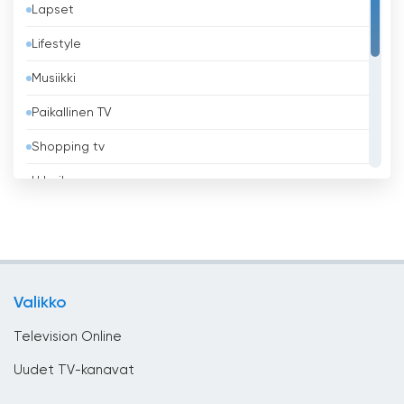
Lapset
Belgia
Lifestyle
Belize
Musiikki
Benin
Paikallinen TV
Bhutan
Shopping tv
Bolivia
Urheilu
Bosnia ja Hertsegovina
Uskonnollinen
Brasilia
Uutiset
Brunei
Viihde
Bulgaria
Valikko
Yleiset
Chile
Television Online
Costa Rica
Uudet TV-kanavat
Djibouti