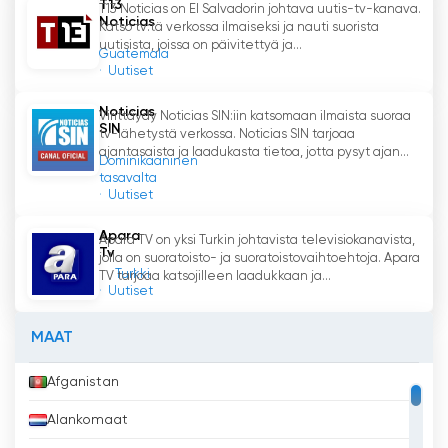
T13
T13 Noticias on El Salvadorin johtava uutis-tv-kanava.
Noticias
Katso tv:tä verkossa ilmaiseksi ja nauti suorista
uutisista, joissa on päivitettyä ja...
Guatemala
Uutiset
Noticias
Virittäydy Noticias SIN:iin katsomaan ilmaista suoraa
SIN
tv-lähetystä verkossa. Noticias SIN tarjoaa
ajantasaista ja laadukasta tietoa, jotta pysyt ajan...
Dominikaaninen
tasavalta
Uutiset
Apara
Apara TV on yksi Turkin johtavista televisiokanavista,
Tv
jolla on suoratoisto- ja suoratoistovaihtoehtoja. Apara
Turkki
TV tarjoaa katsojilleen laadukkaan ja...
Uutiset
MAAT
Afganistan
Alankomaat