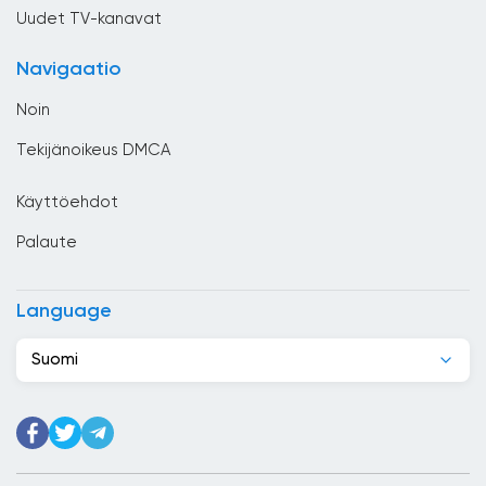
Costa Rica
Uudet TV-kanavat
Djibouti
Navigaatio
Dominikaaninen tasavalta
Noin
Ecuador
Tekijänoikeus DMCA
Egypti
Käyttöehdot
El Salvador
Palaute
Espanja
Etelä-Afrikka
Language
Etiopia
Suomi
Filippiinit
Georgia
Ghana