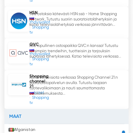
tv
laatua ja laajan valikoiman tavaroita.
Suoratoisto- ja verkkotelevisiolähetysten
HSN
Tee ostoksia kätevästi HSN:ssä - Home Shopping
ansiosta olet aina ajan tasalla uusimmista
Network. Tutustu suoriin suoratoistolähetyksiin ja
Yhdysvallat
tuotteista ja kampanjoista. Tuhlaamatta aikaa
katso televisiolähetyksiä verkossa jännittävän...
Shopping
kauppareissuun voit helposti ja kätevästi tilata
tv
tavaroiden toimituksen suoraan kotiin tai
toimistoon. Vitrina TV on uusi laadun ja
QVC
Koe lopullinen ostospaikka QVC:n kanssa! Tutustu
mukavuuden mittapuu ostosmaailmassa.
uusimpiin trendeihin, tuotteisiin ja tarjouksiin
Yhdysvallat
suorassa lähetyksessä. Katso televisiota verkossa...
Shopping
Vitrina TV Katso suoratoisto nyt
tv
verkossa
Shopping
Katso televisiota verkossa Shopping Channel 21:n
channel
suoratoistopalvelun avulla. Tutustu laajaan
21
tuotevalikoimaan ja nauti saumattomasta
Israel
ostokokemuksesta...
Shopping
tv
MAAT
Afganistan