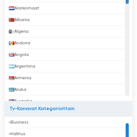
Alankomaat
Albania
Algeria
Andorra
Angola
Argentiina
Armenia
Aruba
Australia
Tv-Kanavat Kategorioittain
Azerbaidžan
Business
Bahrain
Hallitus
Bangladesh