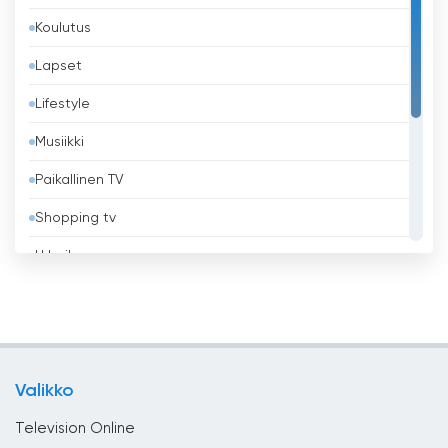
Koulutus
Barbados
Lapset
Belgia
Lifestyle
Belize
Musiikki
Benin
Paikallinen TV
Bhutan
Shopping tv
Bolivia
Urheilu
Bosnia ja Hertsegovina
Uskonnollinen
Brasilia
Uutiset
Brunei
Viihde
Bulgaria
Valikko
Yleiset
Chile
Television Online