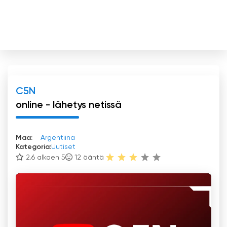
C5N
online - lähetys netissä
Maa:
Argentiina
Kategoria:
Uutiset
2.6 alkaen 5
12
ääntä