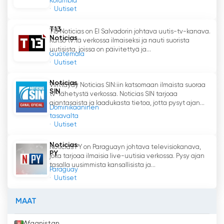
Kolumbia
Uutiset
T13
T13 Noticias on El Salvadorin johtava uutis-tv-kanava.
Noticias
Katso tv:tä verkossa ilmaiseksi ja nauti suorista
uutisista, joissa on päivitettyä ja...
Guatemala
Uutiset
Noticias
Virittäydy Noticias SIN:iin katsomaan ilmaista suoraa
SIN
tv-lähetystä verkossa. Noticias SIN tarjoaa
ajantasaista ja laadukasta tietoa, jotta pysyt ajan...
Dominikaaninen
tasavalta
Uutiset
Noticias
Noticias PY on Paraguayn johtava televisiokanava,
PY
joka tarjoaa ilmaisia live-uutisia verkossa. Pysy ajan
tasalla uusimmista kansallisista ja...
Paraguay
Uutiset
MAAT
Afganistan