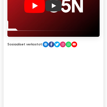
Play
Sosiaaliset verkostot: