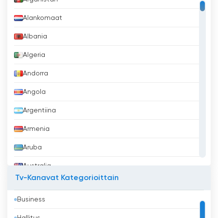
Alankomaat
Albania
Algeria
Andorra
Angola
Argentiina
Armenia
Aruba
Australia
Tv-Kanavat Kategorioittain
Azerbaidžan
Business
Bahrain
Hallitus