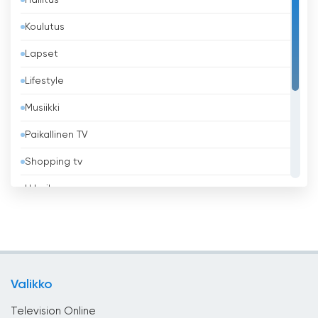
Bangladesh
Koulutus
Barbados
Lapset
Belgia
Lifestyle
Belize
Musiikki
Benin
Paikallinen TV
Bhutan
Shopping tv
Bolivia
Urheilu
Bosnia ja Hertsegovina
Uskonnollinen
Brasilia
Uutiset
Brunei
Viihde
Bulgaria
Valikko
Yleiset
Chile
Television Online