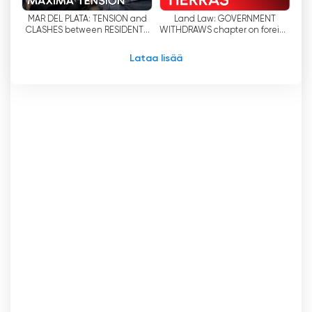
suoralla sisällöllään, verkkopalvelullaan ja
MAR DEL PLATA: TENSION and
Land Law: GOVERNMENT
sitoutumisellaan totuuteen. Tämä on tehnyt
CLASHES between RESIDENTS
WITHDRAWS chapter on foreign
siitä yhden Argentiinan suosituimmista
and the POLICE
land ownership
televisiokanavista.
Lataa lisää
C5N Katso suoratoisto nyt verkossa