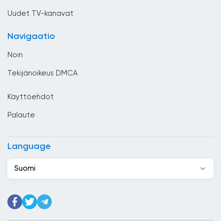
Costa Rica
Uudet TV-kanavat
Djibouti
Navigaatio
Dominikaaninen tasavalta
Noin
Ecuador
Tekijänoikeus DMCA
Egypti
Käyttöehdot
El Salvador
Palaute
Espanja
Etelä-Afrikka
Language
Etiopia
Suomi
Filippiinit
Georgia
Ghana