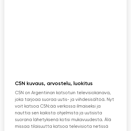
C5N kuvaus, arvostelu, luokitus
C5N on Argentiinan katsotuin televisiokanava,
joka tarjoaa suoraa uutis- ja viihdesisältöä. Nyt
voit katsoa C5N:ää verkossa ilmaiseksi ja
nauttia sen kaikista ohjelmista ja uutisista
suorana lähetyksenä kotisi mukavuudesta. Älä
missaa tilaisuutta katsoa televisiota netissä