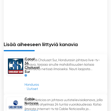
Lisää aiheeseen liittyviä kanavia
Canal
Canal 36 Cholusat Sur, Hondurasin johtava live-tv-
36
kanava, tarjoaa sinulle mahdollisuuden katsoa
Cholusat
televisiota netissä ilmaiseksi. Nauti laajasta...
Sur
Honduras
Uutiset
Cable
Cable Noticias on johtava uutistelevisiokanava, jolla
Noticias
on suoraa ohjelmaa 24 tuntia vuorokaudessa. Katso
ilmaista internet-tv:tä Cable Noticiasilla ja...