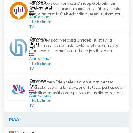
Omroep
Katso televisiota verkossa Omroep Gelderlandin
Gelderland
kautta - nauti ilmaisesta suorasta tv-lähetyksestä.
Pysy ajan tasalla Gelderlandin alueen uusimmista...
Alankomaat
Paikallinen
TV
Omroep
Katso televisiota verkossa Omroep Hulst TV:llä -
Hulst
nauti ilmaisesta suorasta tv-lähetyksestä ja pysy
TV
ajan tasalla uusimmista uutisista ja viihteestä...
Alankomaat
Paikallinen
TV
Omroep
Katso Omroep Eden televisio-ohjelmat netissä
Ede
ilmaiseksi suorana lähetyksenä. Tutustu parhaaseen
paikalliseen sisältöön ja pysy ajan tasalla kaikesta,...
Alankomaat
Paikallinen
TV
MAAT
Afganistan