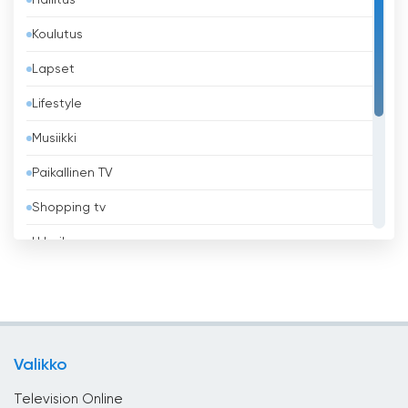
Hallitus
Bangladesh
Koulutus
Barbados
Lapset
Belgia
Lifestyle
Belize
Musiikki
Benin
Paikallinen TV
Bhutan
Shopping tv
Bolivia
Urheilu
Bosnia ja Hertsegovina
Uskonnollinen
Brasilia
Uutiset
Brunei
Viihde
Bulgaria
Valikko
Yleiset
Chile
Television Online