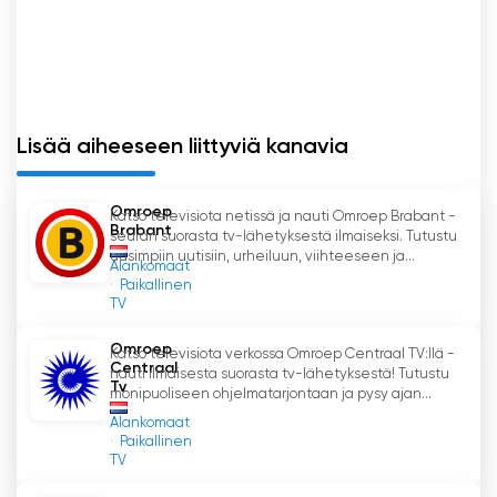
Omroep Tilburg Katso suoratoisto nyt
verkossa
Lisää aiheeseen liittyviä kanavia
Omroep
Katso televisiota netissä ja nauti Omroep Brabant -
Brabant
seuran suorasta tv-lähetyksestä ilmaiseksi. Tutustu
uusimpiin uutisiin, urheiluun, viihteeseen ja...
Alankomaat
Paikallinen
TV
Omroep
Katso televisiota verkossa Omroep Centraal TV:llä -
Centraal
nauti ilmaisesta suorasta tv-lähetyksestä! Tutustu
Tv
monipuoliseen ohjelmatarjontaan ja pysy ajan...
Alankomaat
Paikallinen
TV