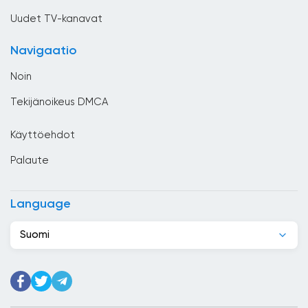
Costa Rica
Uudet TV-kanavat
Djibouti
Navigaatio
Dominikaaninen tasavalta
Noin
Ecuador
Tekijänoikeus DMCA
Egypti
Käyttöehdot
El Salvador
Palaute
Espanja
Etelä-Afrikka
Language
Etiopia
Suomi
Filippiinit
Georgia
Ghana