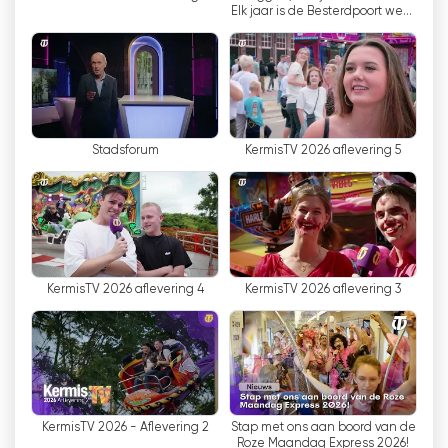
Elk jaar is de Besterdpoort weer
on helppo pysyä ajan tasalla siitä, mitä heidän
versierd - NIEUWS
kaupungissaan tapahtuu, vaikka he olisivat
liikkeellä.
Se, mikä erottaa meidät muista paikallisista
lähetystoiminnan harjoittajista, on
Stadsforum
KermisTV 2026 aflevering 5
sitoutumisemme sosiaaliseen
yhteenkuuluvuuteen Tilburgin yhteisössä.
Tämän saavuttamiseksi keskitymme luomaan
"yhteisösisältöä", joka luo läheisyyttä ja
yhteyksiä. Tämä tarkoittaa, että emme
raportoi vain suurista tapahtumista vaan
KermisTV 2026 aflevering 4
KermisTV 2026 aflevering 3
kiinnitämme huomiota myös pienempiin,
paikallisiin aloitteisiin, jotka heijastavat
kaupunkimme monimuotoisuutta ja
yhteenkuuluvuutta.
Omroep Tilburg on ylpeä voidessaan tarjota
KermisTV 2026 - Aflevering 2
Stap met ons aan boord van de
foorumin paikallisille taiteilijoille, yhdistyksille ja
Roze Maandag Express 2026!