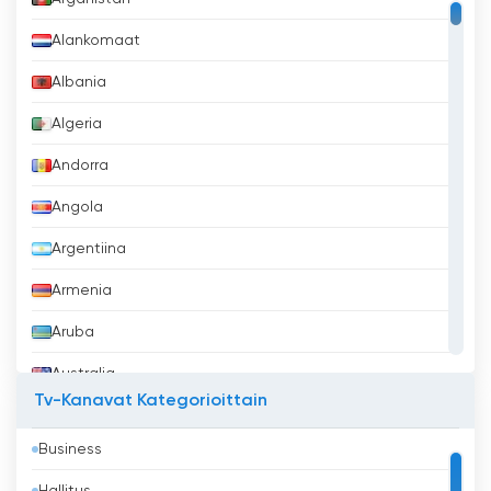
Alankomaat
Albania
Algeria
Andorra
Angola
Argentiina
Armenia
Aruba
Australia
Tv-Kanavat Kategorioittain
Azerbaidžan
Business
Bahrain