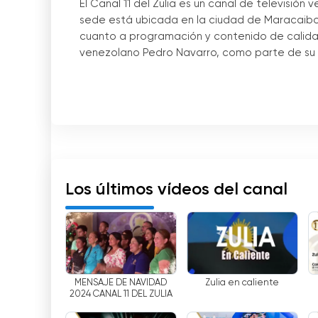
El Canal 11 del Zulia es un canal de televisión
sede está ubicada en la ciudad de Maracaibo. D
cuanto a programación y contenido de calidad.
venezolano Pedro Navarro, como parte de su em
El Canal 11 del Zulia ofrece programación vari
series y programas de variedades. Los progra
"La Tarde Zuliana", "La Mañana del Zulia", "El S
transmite en directo partidos de fútbol y bal
Actualmente, el Canal 11 del Zulia es el canal d
programación local e internacional, con trans
Los últimos vídeos del canal
ver televisión por internet gratis a través de su
En conclusión, El Canal 11 del Zulia es un canal
transmisiones en directo y la posibilidad de ve
televisión preferido por los zulianos.
MENSAJE DE NAVIDAD
Zulia en caliente
2024 CANAL 11 DEL ZULIA
Canal 11 del Zulia Ver transmisión en di