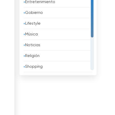
Entretenimiento
Bahréin
Gobierno
Bangladesh
Lifestyle
Barbados
Música
Belarus
Noticias
Bélgica
Religión
Belice
Shopping
Benin
Sport
Bhután
Televisión infantil
Bolivia
Televisión local
Bosnia y Herzegovina
TV pública
Brasil