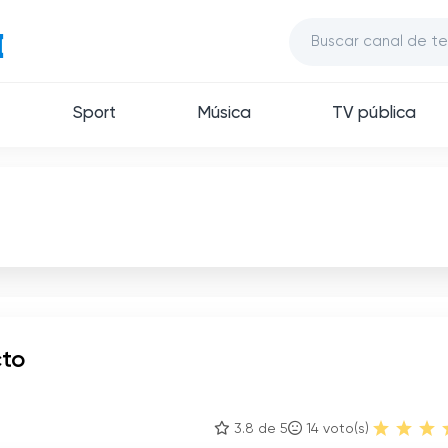
Sport
Música
TV pública
cto
3.8 de 5
14
voto(s)