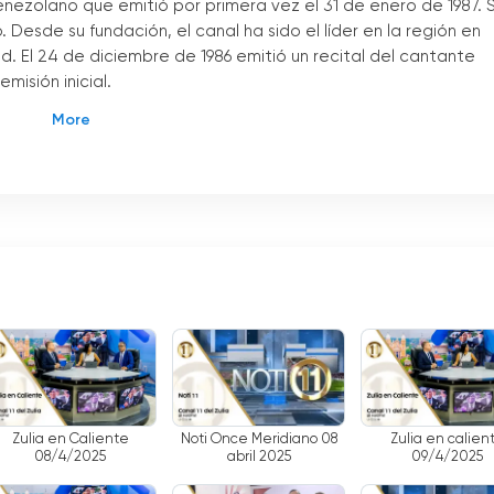
 venezolano que emitió por primera vez el 31 de enero de 1987. 
esde su fundación, el canal ha sido el líder en la región en
 El 24 de diciembre de 1986 emitió un recital del cantante
isión inicial.
ada, desde noticias, documentales, entretenimiento, películas
mas más destacados de este canal son "La Noche del Zulia",
how del Zulia" y "La Revista del Zulia". Además, el canal tambié
oncesto.
e televisión preferido por los zulianos. El canal ofrece la mejor
misiones en directo de noticias y eventos. Además, es posible
 sitio web oficial.
 de televisión líder en la región, con programación variada,
r televisión por internet gratis. Esto hace que sea el canal de
Zulia en Caliente
Noti Once Meridiano 08
Zulia en calien
08/4/2025
abril 2025
09/4/2025
recto en línea