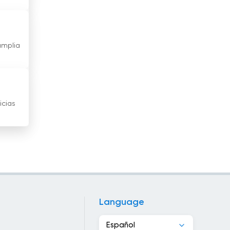
Ghana
Grecia
amplia
Guatemala
Haití
Honduras
icias
Hong Kong
Hungría
India
Indonesia
Language
Irán
Español