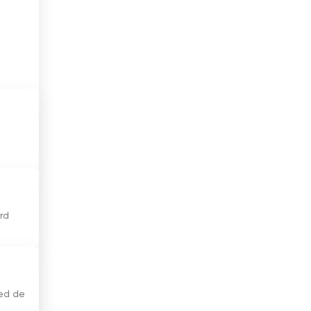
El Salvador
Eslovaquia
Eslovenia
España
Estados Unidos
Estonia
Etiopía
rd
Filipinas
Finlandia
Francia
red de
Georgia