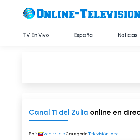
TV En Vivo
España
Noticias
Canal 11 del Zulia
online en dire
País:
Venezuela
Categoría:
Televisión local