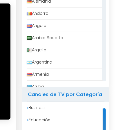
Alemania
Andorra
Angola
Arabia Saudita
Argelia
Argentina
Armenia
Aruba
Canales de TV por Categoría
Australia
Business
Austria
Educación
Azerbaidzhán