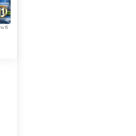
Colombia
Congo
Corea
no 15
Costa Rica
Croacia
Cuba
Dinamarca
Djibouti
EÁU
Ecuador
Egipto