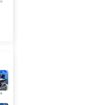
Su
Brunei
Bulgaria
Cabo Verde
,
Camboya
n
Camerún
Canadá
Chad
Chile
China
te
Chipre