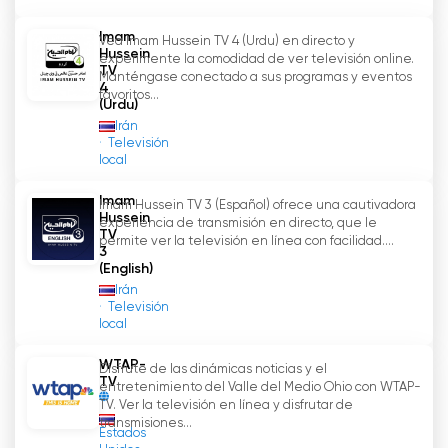
Imam
Vea Imam Hussein TV 4 (Urdu) en directo y
Hussein
experimente la comodidad de ver televisión online.
TV
Manténgase conectado a sus programas y eventos
4
favoritos...
(Urdu)
Irán
Televisión
local
Imam
Imam Hussein TV 3 (Español) ofrece una cautivadora
Hussein
experiencia de transmisión en directo, que le
TV
permite ver la televisión en línea con facilidad....
3
(English)
Irán
Televisión
local
WTAP-
Disfrute de las dinámicas noticias y el
TV
entretenimiento del Valle del Medio Ohio con WTAP-
TV. Ver la televisión en línea y disfrutar de
transmisiones...
Estados