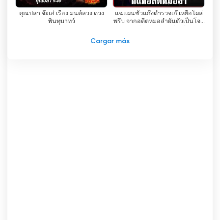
reconocimiento dice mucho de la dedicación
คุณปลา จ๊ะเอ๋ เรื่อง มนต์ลวง ดวง
แฉแผนชั่วแก๊งตำรวจเก๊ เหยื่อโผล่
del canal a ofrecer contenidos que cumplan las
พินทุบาทว์
พรึบ จากอดีตหมอลำผันตัวเป็นโจร
normas más estrictas.
| ทุบโต๊ะข่าว | 04/08/69
Cargar más
En el vertiginoso mundo actual, en el que la
tecnología sigue moldeando la forma en que
consumimos los medios de comunicación,
Amarin TV se ha sumado a la revolución digital
ofreciendo una retransmisión en directo de sus
emisiones. Esta función permite a los
espectadores ver la televisión en línea, por lo
que es más fácil que nunca mantenerse
conectado y entretenido. Ya estés en casa, en
el trabajo o de viaje, ahora puedes ver tus
programas favoritos en Amarin TV con unos
pocos clics.
El compromiso de Amarin TV con la innovación y
su capacidad para adaptarse al cambiante
panorama de los medios de comunicación la