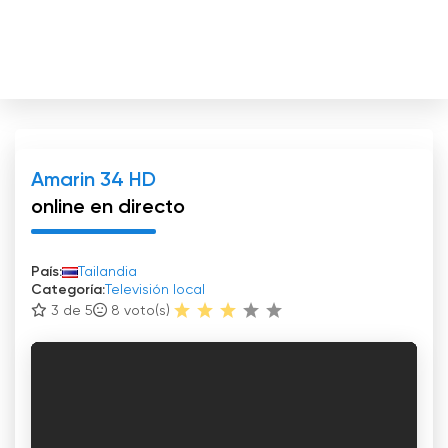
Amarin 34 HD
online en directo
País:
Tailandia
Categoría:
Televisión local
3 de 5
8
voto(s)