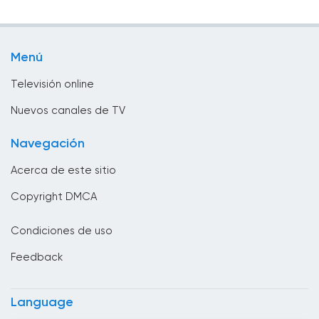
Televisión infantil
Bolivia
Televisión local
Bosnia y Herzegovina
Menú
TV pública
Brasil
Televisión online
Brunei
Nuevos canales de TV
Bulgaria
Navegación
Cabo Verde
Acerca de este sitio
Camboya
Copyright DMCA
Camerún
Condiciones de uso
Canadá
Feedback
Chad
Chile
Language
China