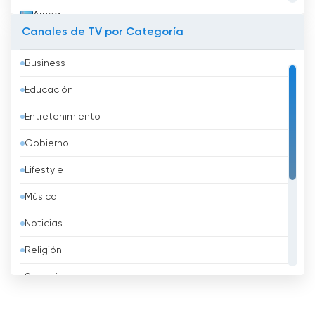
Aruba
Canales de TV por Categoría
Australia
Business
Austria
Educación
Azerbaidzhán
Entretenimiento
Bahréin
Gobierno
Bangladesh
Lifestyle
Barbados
Música
Belarus
Noticias
Bélgica
Religión
Belice
Shopping
Benin
Sport
Bhután