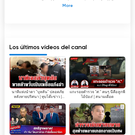
terrestre tailandés que ha cautivado al público
desde su lanzamiento en diciembre de 2013.
Gestionado por Amarin Television Co., Ltd, filial
de Amarin Printing & Publishing PCL, que a su
vez es filial de TCC Group, Amarin TV ofrece
una amplia gama de contenidos, lo que lo
convierte en una opción popular para los
Los últimos vídeos del canal
espectadores de toda Tailandia.
Una de las características clave que distingue
a Amarin TV de otros canales es su capacidad
para ofrecer una transmisión en directo de sus
emisiones. Esto significa que los espectadores
นาทีแห่งน้ำตา "บุหลัน" ปลอดภัย
แกะรอยตำรวจ "ศ." คนๆ นี้คือลูกพี่
pueden ver la televisión en línea, lo que les
หลังหายปริศนา | ทุบโต๊ะข่าว |
ไอ้ป๋อง! | สนามเดือด
permite acceder a sus programas favoritos
04/08/69
desde cualquier lugar y en cualquier momento.
Esta comodidad ha mejorado enormemente la
experiencia de los espectadores, que ya no
tienen que estar atados a sus televisores para
ver sus programas favoritos.