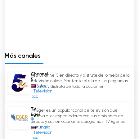
han convertido en una de las favoritas de los
espectadores. Al ofrecer una transmisión en
directo y la opción de ver la televisión en línea,
el canal ha hecho posible que los
espectadores disfruten de sus programas
favoritos cuando más les convenga. Con su
variada gama de contenidos y su dedicación a
Más canales
la calidad, Amarin TV sigue siendo uno de los
principales actores de la industria televisiva
tailandesa.
Channel
Vea Channel 5 en directo y disfrute de lo mejor de la
5
televisión online. Mantente al día de tus programas
Amarin 34 HD Ver transmisión en
Belice
favoritos y disfruta de toda la acción en...
Televisión
directo en línea
local
TV
TV Eger es un popular canal de televisión que
Eger
cautiva a los espectadores con sus emisiones en
directo y sus emocionantes programas. TV Eger es
Hungría
gratis...
Televisión
local