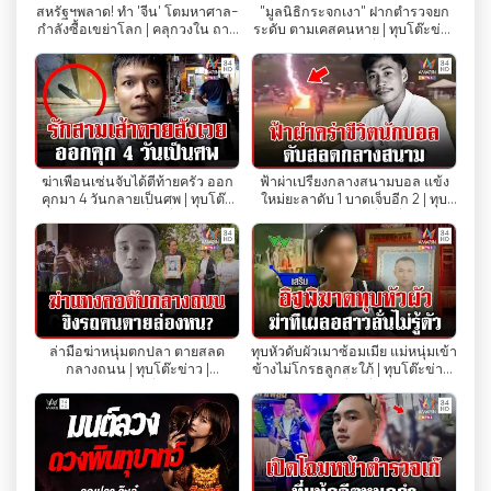
สหรัฐฯพลาด! ทำ 'จีน' โตมหาศาล-
"มูลนิธิกระจกเงา" ฝากตำรวจยก
กำลังซื้อเขย่าโลก | คลุกวงใน ถาม
ระดับ ตามเคสคนหาย | ทุบโต๊ะข่าว
Amarin TV entiende los diversos intereses de
ตรง ถามจริง | 3 ส.ค. 69
| 04/08/69
sus espectadores y ofrece una variedad de
contenidos para satisfacer diferentes gustos.
Desde noticias a programas de
entretenimiento y estilo de vida, pasando por
comida y programación variada, este canal
ฆ่าเพื่อนเซ่นจับได้ตีท้ายครัว ออก
ฟ้าผ่าเปรี้ยงกลางสนามบอล แข้ง
tiene algo para todos los gustos. Tanto si te
คุกมา 4 วันกลายเป็นศพ | ทุบโต๊ะ
ใหม่ยะลาดับ 1 บาดเจ็บอีก 2 | ทุบ
ข่าว | 04/08/69
โต๊ะข่าว | 04/08/69
interesa estar al día de las últimas noticias,
como ver atractivos programas de estilo de
vida o explorar el mundo de las delicias
culinarias, Amarin TV te tiene cubierto.
El compromiso de la cadena de ofrecer una
ล่ามือฆ่าหนุ่มตกปลา ตายสลด
ทุบหัวดับผัวเมาซ้อมเมีย แม่หนุ่มเข้า
กลางถนน | ทุบโต๊ะข่าว |
ข้างไม่โกรธลูกสะใภ้ | ทุบโต๊ะข่าว |
programación de alta calidad no ha pasado
04/08/69
04/08/69
desapercibido. Amarin TV fue una de las
emisoras autorizadas por la Comisión Nacional
de Radiodifusión y Telecomunicaciones para
operar en televisión digital. Este