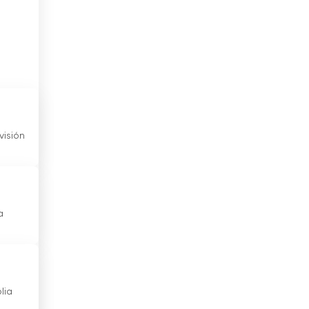
El Salvador
Eslovaquia
Eslovenia
España
Estados Unidos
visión
Estonia
Etiopía
a
Filipinas
Finlandia
Francia
lia
Georgia