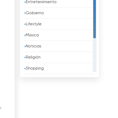
Entretenimiento
Bahréin
Gobierno
Bangladesh
Lifestyle
Barbados
Música
Belarus
Noticias
Bélgica
Religión
Belice
Shopping
Benin
Sport
Bhután
Televisión infantil
Bolivia
Televisión local
Bosnia y Herzegovina
.
TV pública
Brasil