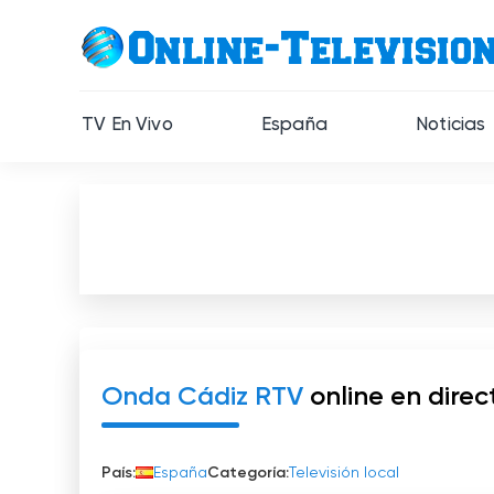
TV En Vivo
España
Noticias
Onda Cádiz RTV
online en direc
País:
España
Categoría:
Televisión local