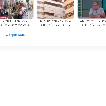
 gaditana se ha mantenido a lo largo de los años. El canal 
iudadanía, brindando información actualizada y de interés p
spacio para promover la cultura y el talento local, dando voz
MORNING NEWS -
EL MIRADOR - NEWS -
THE LOOKOUT - SOC
08/03/2026 09:30:02
08/03/2026 10:01:39
08/03/2026 11:08
canal de televisión que ha sabido ganarse un lugar en el
Cargar más
n el año 2006, ha apostado por ofrecer retransmisiones de
entos más importantes de la ciudad y promoviendo la cultura
mantenido fiel a los gustos de su audiencia, convirtiéndose en u
z.
ecto en línea