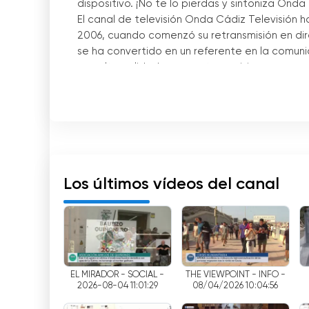
dispositivo. ¡No te lo pierdas y sintoniza Ond
El canal de televisión Onda Cádiz Televisión 
2006, cuando comenzó su retransmisión en di
se ha convertido en un referente en la comun
una alta calidad en sus retransmisiones.
Uno de los hitos más destacados de Onda Cádi
Semana Santa. Esta fue la primera vez que s
retransmisión de este tipo. Los gaditanos pud
tradicional celebración, acercándoles aún más 
Además, en el mismo año, Onda Cádiz se esfo
Los últimos vídeos del canal
náutico, que año tras año atrae a numerosos e
permitiendo a los gaditanos disfrutar de es
hogares.
La parrilla de emisión de Onda Cádiz ha mante
programas de entretenimiento y concursos has
EL MIRADOR - SOCIAL -
THE VIEWPOINT - INFO -
2026-08-04 11:01:29
08/04/2026 10:04:56
adaptarse a las necesidades de su audiencia,