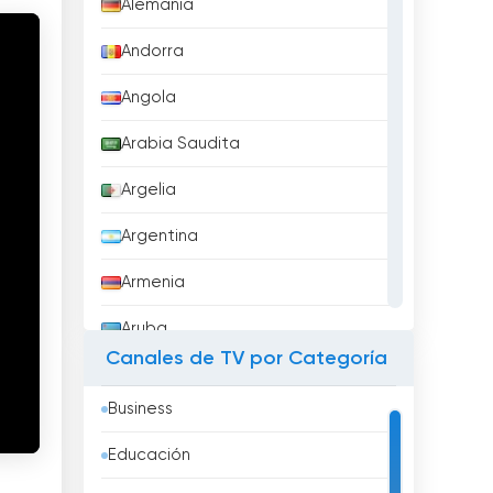
Alemania
Andorra
Angola
Arabia Saudita
Argelia
Argentina
Armenia
Aruba
Canales de TV por Categoría
Australia
Business
Austria
Educación
Azerbaidzhán