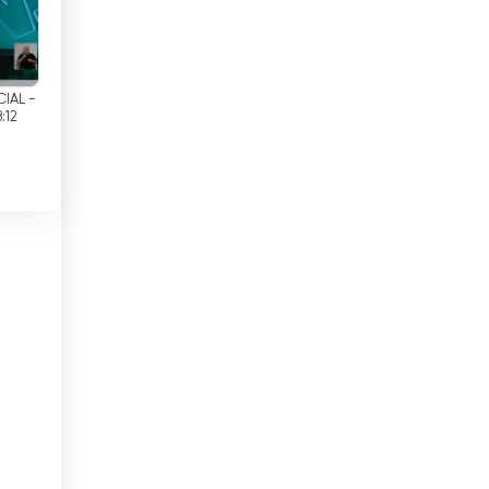
Colombia
ha
ara
Congo
 a
Corea
IAL -
:12
Costa Rica
Croacia
 y
n
Cuba
Dinamarca
Djibouti
EÁU
Ecuador
Egipto