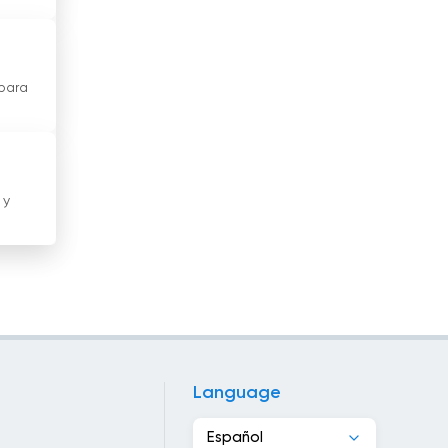
Ghana
Grecia
 para
Guatemala
Haití
Honduras
 y
Hong Kong
Hungría
India
Indonesia
Language
Irán
Español