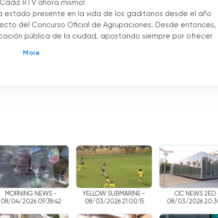
a Cádiz RTV ahora mismo!
ha estado presente en la vida de los gaditanos desde el año
recto del Concurso Oficial de Agrupaciones. Desde entonces,
icación pública de la ciudad, apostando siempre por ofrecer
z fue la retransmisión en directo de toda la regata oficial 
e mostraron imágenes nunca antes ofrecidas en una
ieron disfrutar en sus hogares de cada detalle de esta
a su cultura y tradiciones.
rzó por ofrecer en directo la Gran Regata 2006. Este evento
spectadores, fue transmitido en tiempo real por el canal,
ta emocionante competición desde la comodidad de sus
nido a lo largo de los años los espacios de mayor éxito. Des
ta informativos y programas culturales, el canal ha sabido
MORNING NEWS -
YELLOW SUBMARINE -
OC NEWS 2ED 
08/04/2026 09:38:42
08/03/2026 21:00:15
08/03/2026 20:3
 ofreciendo una programación variada y de calidad.