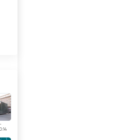
Brunei
Bulgaria
Cabo Verde
de
Camboya
Camerún
Canadá
Chad
Chile
China
de
-
Chipre
0:14