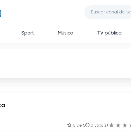
Sport
Música
TV pública
to
0 de 5
0
voto(s)