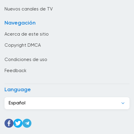
Brunei
Nuevos canales de TV
Bulgaria
Navegación
Cabo Verde
Acerca de este sitio
Camboya
Copyright DMCA
Camerún
Condiciones de uso
Canadá
Feedback
Chad
Chile
Language
China
Español
Chipre
Colombia
Congo