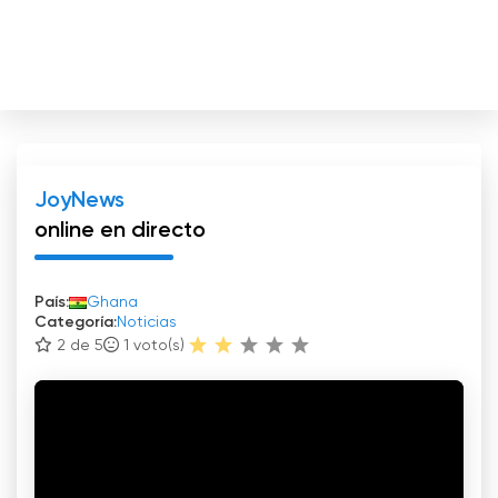
JoyNews
online en directo
País:
Ghana
Categoría:
Noticias
2 de 5
1
voto(s)