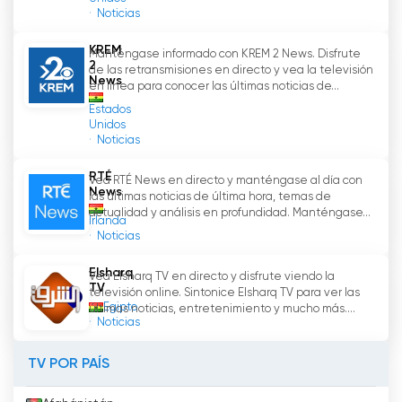
directo permite a los telespectadores ver la
Noticias
televisión en línea, lo que garantiza la
accesibilidad y la comodidad. Manténgase
KREM
Manténgase informado con KREM 2 News. Disfrute
2
informado con JoyNews y participe en la
de las retransmisiones en directo y vea la televisión
News
en línea para conocer las últimas noticias de...
conversación que da forma a nuestro mundo.
Estados
Unidos
JoyNews Ver transmisión en directo en
Noticias
línea
RTÉ
Vea RTÉ News en directo y manténgase al día con
News
las últimas noticias de última hora, temas de
actualidad y análisis en profundidad. Manténgase...
Irlanda
Noticias
Elsharq
Vea Elsharq TV en directo y disfrute viendo la
TV
televisión online. Sintonice Elsharq TV para ver las
Egipto
últimas noticias, entretenimiento y mucho más....
Noticias
TV POR PAÍS