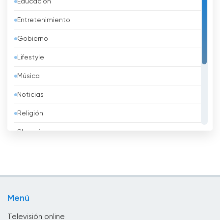
Educación
Azerbaidzhán
Entretenimiento
Bahréin
Gobierno
Bangladesh
Lifestyle
Barbados
Música
Belarus
Noticias
Bélgica
Religión
Belice
Shopping
Benin
Sport
Bhután
Televisión infantil
Bolivia
Televisión local
Bosnia y Herzegovina
Menú
TV pública
Brasil
Televisión online