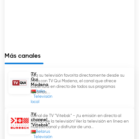
Vitebsk es una importante fuente de
información y entretenimiento para los
residentes de la región de Vitebsk. La
retransmisión de acontecimientos en directo,
la posibilidad de ver la televisión por Internet y
una amplia gama de programas de
entretenimiento lo hacen indispensable e
Más canales
interesante para todas las categorías de
espectadores. Este canal de televisión
regional es una excelente plataforma de
TV
Vea su televisión favorita directamente desde su
información e intercambio cultural entre las
Qui
casa con TV Qui Modena, el canal que ofrece
distintas regiones de Bielorrusia.
Modena
cobertura en directo de todos sus programas
Italia
favoritos....
Televisión
Belarus 4 Vitebsk Ver transmisión en
local
directo en línea
TV
Canal de TV "Vitebsk" - ¡tu emisión en directo al
channel
mundo de la televisión! Ver la televisión en línea en
"Vitebsk"
nuestro canal y disfrutar de una...
Belarus
Televisión