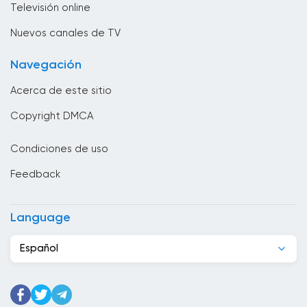
Televisión online
Brunei
Nuevos canales de TV
Bulgaria
Navegación
Cabo Verde
Acerca de este sitio
Camboya
Copyright DMCA
Camerún
Condiciones de uso
Canadá
Feedback
Chad
Chile
Language
China
Español
Chipre
Colombia