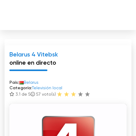
Belarus 4 Vitebsk
online en directo
País:
Belarus
Categoría:
Televisión local
3.1 de 5
57
voto(s)