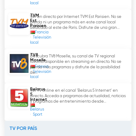
local
TVM
Ver en directo por Internet TVM Est Parisien. No se
Est
pierda ni un programa más en este canal local
Parisien
dedicado al este de París. Disfrute de una gran...
Francia
Televisión
local
TV8
Descubra TV8 Moselle, su canal de TV regional
Moselle
favorito disponible en streaming en directo. No se
Francia
pierda más programas y disfrute de la posibilidad
Televisión
de...
local
Belarus
Ver TV online en el canal 'Belarus 5 Internet' en
5
directo. Acceda a programas de actualidad, noticias
Internet
y programas de entretenimiento desde...
Belarus
Sport
TV POR PAÍS