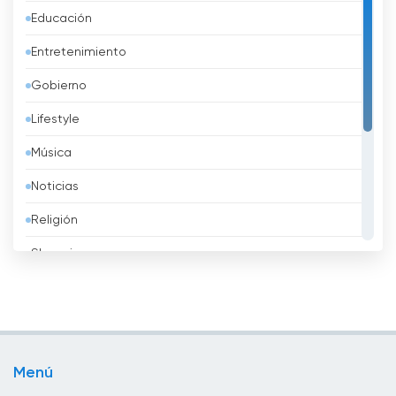
Educación
Azerbaidzhán
Entretenimiento
Bahréin
Gobierno
Bangladesh
Lifestyle
Barbados
Música
Belarus
Noticias
Bélgica
Religión
Belice
Shopping
Benin
Sport
Bhután
Televisión infantil
Bolivia
Televisión local
Bosnia y Herzegovina
Menú
TV pública
Brasil