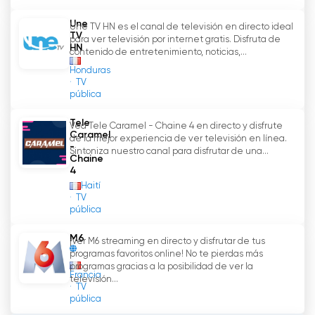
Une
Une TV HN es el canal de televisión en directo ideal
TV
para ver televisión por internet gratis. Disfruta de
HN
contenido de entretenimiento, noticias,...
Honduras
TV
pública
Tele
Vea Tele Caramel - Chaine 4 en directo y disfrute
Caramel
de la mejor experiencia de ver televisión en línea.
-
Sintoniza nuestro canal para disfrutar de una...
Chaine
4
Haití
TV
pública
M6
¡Ver M6 streaming en directo y disfrutar de tus
programas favoritos online! No te pierdas más
programas gracias a la posibilidad de ver la
Francia
televisión...
TV
pública