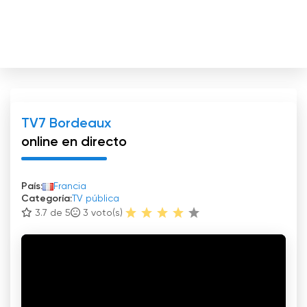
TV7 Bordeaux
online en directo
País:
Francia
Categoría:
TV pública
3.7 de 5
3
voto(s)