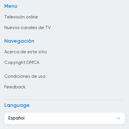
Televisión local
Bosnia y Herzegovina
Menú
TV pública
Brasil
Televisión online
Brunei
Nuevos canales de TV
Bulgaria
Navegación
Cabo Verde
Acerca de este sitio
Camboya
Copyright DMCA
Camerún
Condiciones de uso
Canadá
Feedback
Chad
Chile
Language
China
Español
Chipre