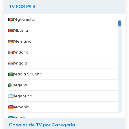
TV POR PAÍS
Afghánistán
Albania
Alemania
Andorra
Angola
Arabia Saudita
Argelia
Argentina
Armenia
Aruba
Canales de TV por Categoría
Australia