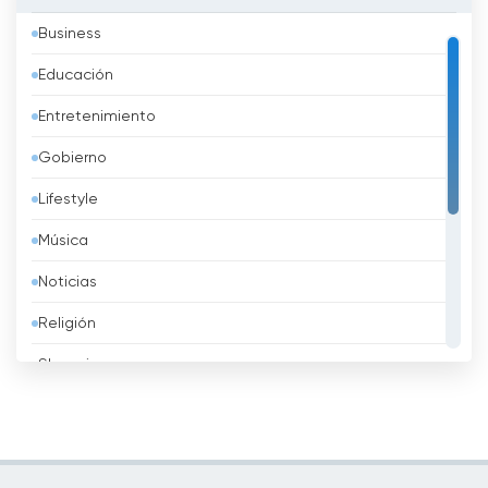
Business
Austria
Educación
Azerbaidzhán
Entretenimiento
Bahréin
Gobierno
Bangladesh
Lifestyle
Barbados
Música
Belarus
Noticias
Bélgica
Religión
Belice
Shopping
Benin
Sport
Bhután
Televisión infantil
Bolivia