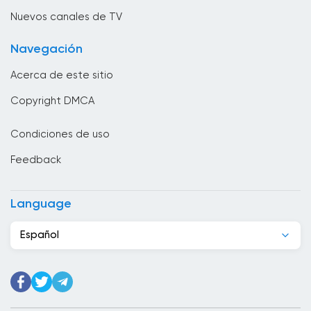
Brunei
Nuevos canales de TV
Bulgaria
Navegación
Cabo Verde
Acerca de este sitio
Camboya
Copyright DMCA
Camerún
Condiciones de uso
Canadá
Feedback
Chad
Chile
Language
China
Español
Chipre
Colombia
Congo