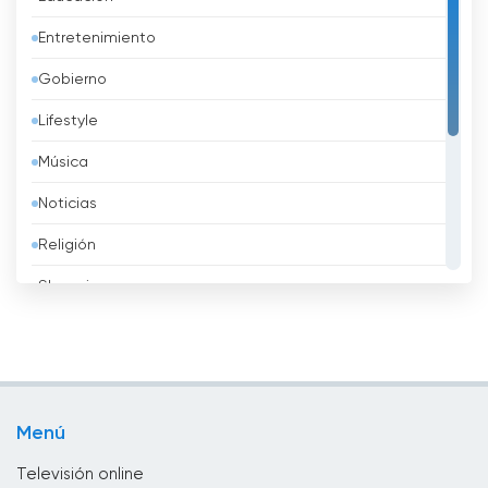
Azerbaidzhán
Entretenimiento
Bahréin
Gobierno
Bangladesh
Lifestyle
Barbados
Música
Belarus
Noticias
Bélgica
Religión
Belice
Shopping
Benin
Sport
Bhután
Televisión infantil
Bolivia
Televisión local
Bosnia y Herzegovina
Menú
TV pública
Brasil
Televisión online