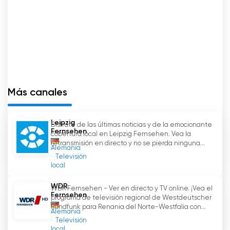
Más canales
Leipzig
Disfrute de las últimas noticias y de la emocionante
Fernsehen
cobertura local en Leipzig Fernsehen. Vea la
retransmisión en directo y no se pierda ninguna...
Alemania
Televisión
local
WDR
WDR Fernsehen - Ver en directo y TV online. ¡Vea el
Fernsehen
programa de televisión regional de Westdeutscher
Rundfunk para Renania del Norte-Westfalia con...
Alemania
Televisión
local