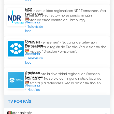
NDR
Vive la actualidad regional con NDR Fernsehen. Vea
Fernsehen
la emisión en directo y no se pierda ningún
contenido emocionante de Hamburgo,...
Alemania
Televisión
local
Dresden
"Dresden Fernsehen" - Su canal de televisión
Fernsehen
regional para la región de Dresde. Vea la transmisión
en vivo de "Dresden Fernsehen"...
Alemania
Televisión
local
Sachsen
¡Experimente la diversidad regional en Sachsen
Fernsehen
Fernsehen! No se pierda ninguna noticia local de
Chemnitz y alrededores. Vea la retransmisión en...
Alemania
Noticias
TV POR PAÍS
Afghánistán