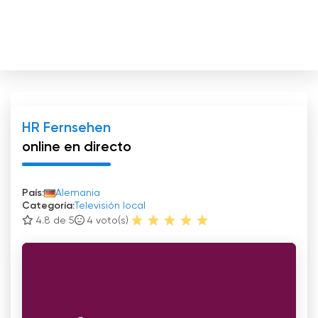
HR Fernsehen
online en directo
País:
Alemania
Categoría:
Televisión local
4.8 de 5
4
voto(s)