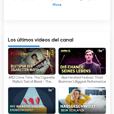
de televisión regional de Hessischer Rundfunk.
"HR Fernsehen" es el programa de televisión
regional de la Hessischer Rundfunk (HR) para el
estado de Hesse. La emisora hace especial
hincapié en la información regional y ofrece a
los telespectadores una gran variedad de
Los últimos vídeos del canal
programas informativos y entretenidos que
tratan temas de Hesse.
Un formato destacado de "HR Fernsehen" es el
"hessenschau" diario a las 19.30 horas, que se ha
establecido como una institución fija y es uno
ARD Crime Time: The Cigarette
Bad Hersfeld Festival: Thieß
de los programas con mayor audiencia de la
Mafia's Trail of Blood - The
Brammer’s Biggest Performance
programación. El "hessenschau" ofrece un
Merciful One | Episode 1/3 |
amplio panorama de la actualidad y los
Documentary
acontecimientos en Hesse e informa a los
telespectadores sobre los sucesos regionales
importantes.