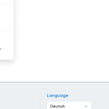
Jordanien
Kambodscha
Kamerun
Kanada
Kap Verde
e
Katar
Kazakhstan
Kenia
Kirgisistan
Language
Kirgistan
Deutsch