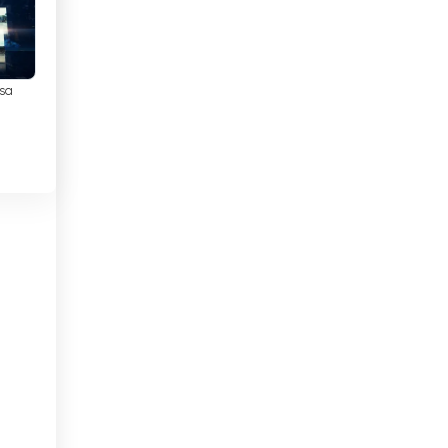
Elfenbeinkuste
r
ägt
Estland
Ethiopia
osa
Finnland
Frankreich
Georgien
Ghana
Griechenland
Guatemala
Haiti
Honduras