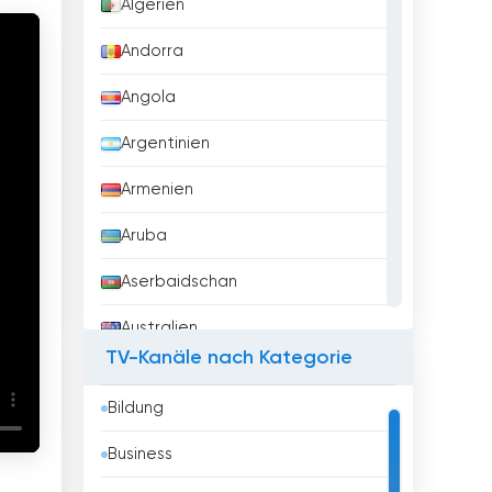
Algerien
Andorra
Angola
Argentinien
Armenien
Aruba
Aserbaidschan
Australien
TV-Kanäle nach Kategorie
Austria
Bildung
Bahrain
Business
Bangladesh