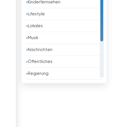
Kinderfernsehen
Barbados
Lifestyle
Belarus
Lokales
Belgien
Musik
Belize
Nachrichten
Benin
Öffentliches
Bhutan
Regierung
Bolivien
Religious
Bosnien
Shopping
Brasilien
Sport
Brunei
Unterhaltungs
Bulgarien