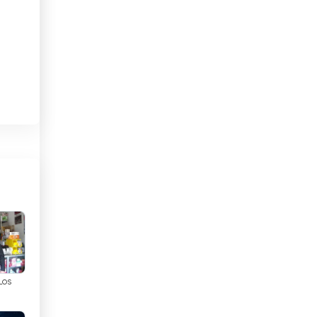
Chile
China
en,
Costa Rica
 TV
Denmark
Deutschland
en
Dominikanische Republik
Dschibuti
n.
Ecuador
d
Egypt
Los
El Salvador