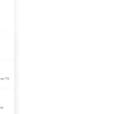
Hong Kong
Iceland
Indien
Indonesien
Irak
Iran
Ireland
ine-TV
Israel
Italien
Jamaika
ne
Japan