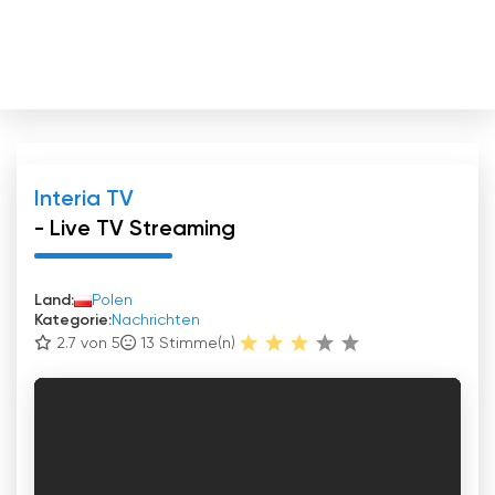
Interia TV
- Live TV Streaming
Land:
Polen
Kategorie:
Nachrichten
2.7 von 5
13
Stimme(n)