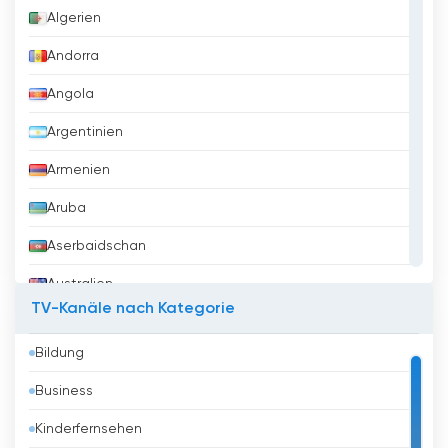
Algerien
Andorra
Angola
Argentinien
Armenien
Aruba
Aserbaidschan
Australien
TV-Kanäle nach Kategorie
Austria
Bildung
Bahrain
Business
Bangladesh
Kinderfernsehen
Barbados