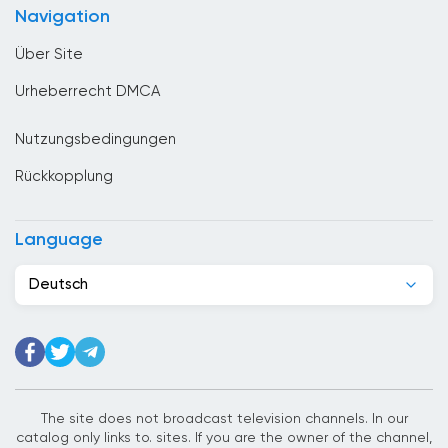
Navigation
Costa Rica
Über Site
Denmark
Urheberrecht DMCA
Deutschland
Nutzungsbedingungen
Dominikanische Republik
Rückkopplung
Dschibuti
Ecuador
Language
Egypt
Deutsch
El Salvador
Elfenbeinkuste
Estland
Ethiopia
The site does not broadcast television channels. In our
catalog only links to. sites. If you are the owner of the channel,