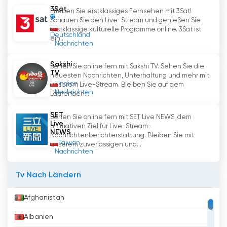
3Sat
Erleben Sie erstklassiges Fernsehen mit 3Sat!
Schauen Sie den Live-Stream und genießen Sie
erstklassige kulturelle Programme online. 3Sat ist
Deutschland
ein...
Nachrichten
Sakshi
Sehen Sie online fern mit Sakshi TV. Sehen Sie die
TV
neuesten Nachrichten, Unterhaltung und mehr mit
Indien
unserem Live-Stream. Bleiben Sie auf dem
Nachrichten
Laufenden...
SET
Sehen Sie online fern mit SET Live NEWS, dem
Live
ultimativen Ziel für Live-Stream-
NEWS
Nachrichtenberichterstattung. Bleiben Sie mit
Taiwan
unserem zuverlässigen und...
Nachrichten
Tv Nach Ländern
Afghanistan
Albanien