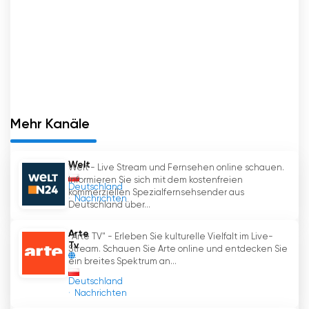
Mehr Kanäle
Welt
Welt - Live Stream und Fernsehen online schauen.
Informieren Sie sich mit dem kostenfreien
Deutschland
kommerziellen Spezialfernsehsender aus
Nachrichten
Deutschland über...
Arte
"Arte TV" - Erleben Sie kulturelle Vielfalt im Live-
Tv
Stream. Schauen Sie Arte online und entdecken Sie
ein breites Spektrum an...
Deutschland
Nachrichten