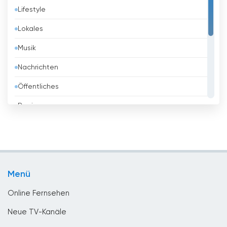
Lifestyle
Belarus
Lokales
Belgien
Musik
Belize
Nachrichten
Benin
Öffentliches
Bhutan
Regierung
Bolivien
Religious
Bosnien
Shopping
Brasilien
Sport
Brunei
Menü
Unterhaltungs
Bulgarien
Online Fernsehen
Chile
Neue TV-Kanäle
China