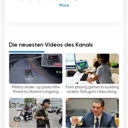
und verbunden mit dem Live-Stream von
Euronews English.
Euronews, der paneuropäische, mehrsprachige
Nachrichtensender, versorgt die Zuschauer seit
seinem Start am 1. Januar 1993 in Lyon mit
umfassenden Weltnachrichten aus
Die neuesten Videos des Kanals
europäischer Perspektive. Mit seiner
Verfügbarkeit in neun Sprachen ist Euronews
zum meistgesehenen Nachrichtensender in
Europa geworden und bietet ein einzigartiges
und vielfältiges Spektrum an
Nachrichtenberichten.
Military shake-up poses little
From playing games to building
threat to Ukraine's ongoing
rockets: Portugal's Ubbu brings
Eine der Hauptstärken von Euronews ist sein
drone revolution
coding to primary school
Engagement, das Weltgeschehen aus
europäischer Sicht zu präsentieren. Während
sich andere Nachrichtensender vorwiegend auf
Nachrichten aus einem bestimmten Land oder
einer bestimmten Region konzentrieren,