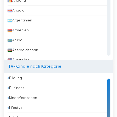
Andorra
Angola
Argentinien
Armenien
Aruba
Aserbaidschan
Australien
TV-Kanäle nach Kategorie
Austria
Bildung
Bahrain
Business
Bangladesh
Kinderfernsehen
Barbados
Lifestyle
Belarus