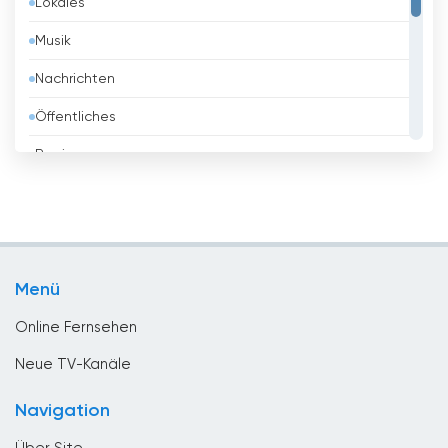
Lokales
Belgien
Musik
Belize
Nachrichten
Benin
Öffentliches
Bhutan
Regierung
Bolivien
Religious
Bosnien
Shopping
Brasilien
Sport
Brunei
Menü
Unterhaltungs
Bulgarien
Online Fernsehen
Chile
Neue TV-Kanäle
China
Navigation
Costa Rica