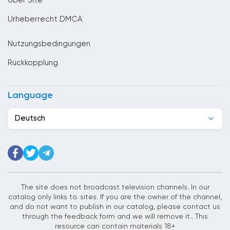
Über Site
Denmark
Urheberrecht DMCA
Deutschland
Nutzungsbedingungen
Dominikanische Republik
Rückkopplung
Dschibuti
Ecuador
Language
Egypt
Deutsch
El Salvador
Elfenbeinkuste
Estland
Ethiopia
The site does not broadcast television channels. In our
catalog only links to. sites. If you are the owner of the channel,
Finnland
and do not want to publish in our catalog, please contact us
through the feedback form and we will remove it.. This
Frankreich
resource can contain materials 18+