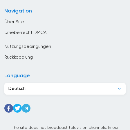
China
Navigation
Costa Rica
Über Site
Denmark
Urheberrecht DMCA
Deutschland
Nutzungsbedingungen
Dominikanische Republik
Rückkopplung
Dschibuti
Ecuador
Language
Egypt
Deutsch
El Salvador
Elfenbeinkuste
Estland
Ethiopia
The site does not broadcast television channels. In our