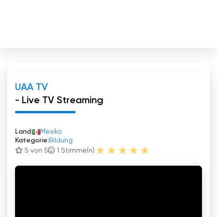
UAA TV
- Live TV Streaming
Land:
Mexiko
Kategorie:
Bildung
5 von 5
1
Stimme(n)