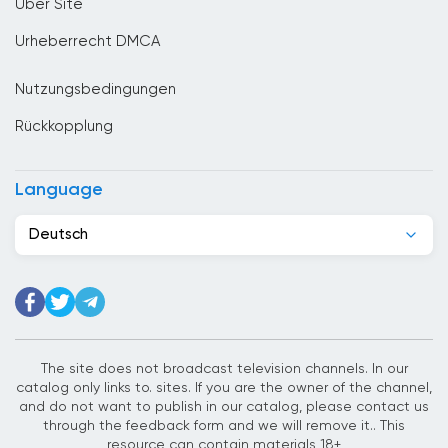
Über Site
Denmark
Urheberrecht DMCA
Deutschland
Nutzungsbedingungen
Dominikanische Republik
Rückkopplung
Dschibuti
Ecuador
Language
Egypt
Deutsch
El Salvador
Elfenbeinkuste
Estland
Ethiopia
The site does not broadcast television channels. In our
catalog only links to. sites. If you are the owner of the channel,
Finnland
and do not want to publish in our catalog, please contact us
through the feedback form and we will remove it.. This
Frankreich
resource can contain materials 18+