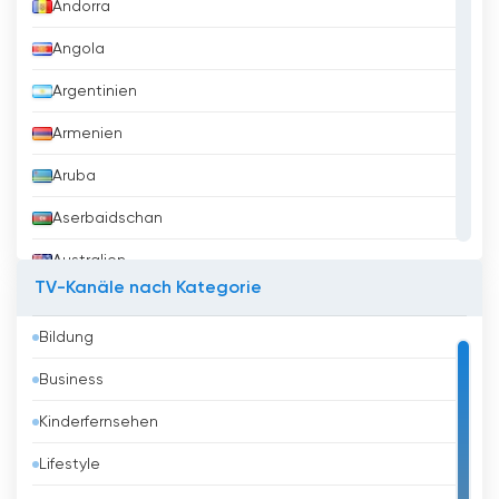
Andorra
Angola
Argentinien
Armenien
Aruba
Aserbaidschan
Australien
TV-Kanäle nach Kategorie
Austria
Bildung
Bahrain
Business
Bangladesh
Kinderfernsehen
Barbados
Lifestyle
Belarus