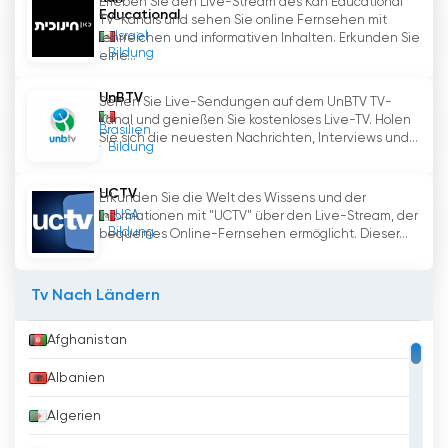
Erleben Sie den Live-Stream des Kan Educational
Educational
TV-Kanals und sehen Sie online Fernsehen mit
Israel
lehrreichen und informativen Inhalten. Erkunden Sie
Bildung
eine...
UnBTV
Sehen Sie Live-Sendungen auf dem UnBTV TV-
Kanal und genießen Sie kostenloses Live-TV. Holen
Brasilien
Sie sich die neuesten Nachrichten, Interviews und...
Bildung
UCTV
Erkunden Sie die Welt des Wissens und der
USA
Informationen mit "UCTV" über den Live-Stream, der
Bildung
bequemes Online-Fernsehen ermöglicht. Dieser...
Tv Nach Ländern
Afghanistan
Albanien
Algerien