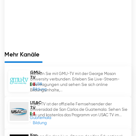
Mehr Kanäle
GMU-
Bleiben Sie mit GMU-TV mit der George Mason
TV
University verbunden. Erleben Sie Live-Stream-
USA
Übertragungen und sehen Sie sich online
Bildung
Bildungsinhalte,...
USAC
USAC TV ist der offizielle Fernsehsender der
TV
Universidad de San Carlos de Guatemala. Sehen Sie
live und kostenlos das Programm von USAC TV im...
Guatemala
Bildung
Kan