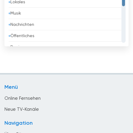
Lokales
Belgien
Musik
Belize
Nachrichten
Benin
Öffentliches
Bhutan
Regierung
Bolivien
Religious
Bosnien
Shopping
Brasilien
Sport
Brunei
Menü
Unterhaltungs
Bulgarien
Online Fernsehen
Chile
Neue TV-Kanäle
China
Navigation
Costa Rica