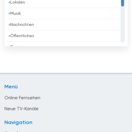
Lokales
Belgien
Musik
Belize
Nachrichten
Benin
Öffentliches
Bhutan
Regierung
Bolivien
Religious
Bosnien
Shopping
Brasilien
Sport
Brunei
Menü
Unterhaltungs
Bulgarien
Online Fernsehen
Chile
Neue TV-Kanäle
China
Navigation
Costa Rica