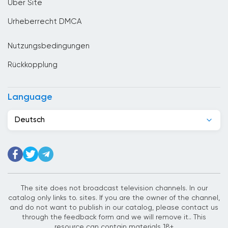
Über Site
Denmark
Urheberrecht DMCA
Deutschland
Nutzungsbedingungen
Dominikanische Republik
Rückkopplung
Dschibuti
Ecuador
Language
Egypt
Deutsch
El Salvador
Elfenbeinkuste
Estland
Ethiopia
The site does not broadcast television channels. In our
catalog only links to. sites. If you are the owner of the channel,
Finnland
and do not want to publish in our catalog, please contact us
through the feedback form and we will remove it.. This
Frankreich
resource can contain materials 18+