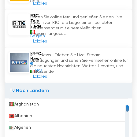
dem...
Lokales
RTC
Sehen Sie online fern und genießen Sie den Live-
Tele
Stream von RTC Tele Liege, einem beliebten
Liege
Fernsehsender mit einem vielfältigen
Programmangebot....
Belgien
Lokales
KTTC
KTTC News - Erleben Sie Live-Stream-
News
Übertragungen und sehen Sie Fernsehen online für
die neuesten Nachrichten, Wetter-Updates, und
USA
umfassende...
Lokales
Tv Nach Ländern
Afghanistan
Albanien
Algerien