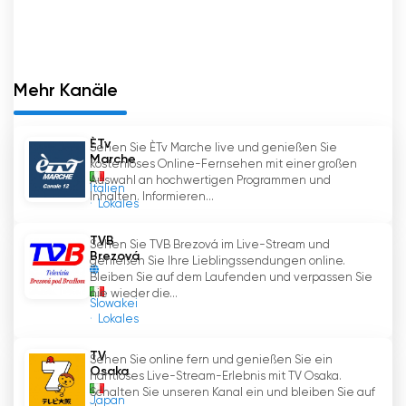
Mehr Kanäle
ÈTv
Sehen Sie ÈTv Marche live und genießen Sie
Marche
kostenloses Online-Fernsehen mit einer großen
Auswahl an hochwertigen Programmen und
Italien
Inhalten. Informieren...
Lokales
TVB
Sehen Sie TVB Brezová im Live-Stream und
Brezová
genießen Sie Ihre Lieblingssendungen online.
Bleiben Sie auf dem Laufenden und verpassen Sie
nie wieder die...
Slowakei
Lokales
TV
Sehen Sie online fern und genießen Sie ein
Osaka
nahtloses Live-Stream-Erlebnis mit TV Osaka.
Schalten Sie unseren Kanal ein und bleiben Sie auf
Japan