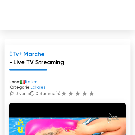
ÈTv+ Marche
- Live TV Streaming
Land:
Italien
Kategorie:
Lokales
0 von 5
0
Stimme(n)