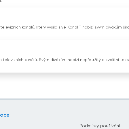
..
televizních kanálů, který vysílá živě. Kanal T nabízí svým divákům šir
 televizních kanálů. Svým divákům nabízí nepřetržitý a kvalitní telev
gace
Podmínky používání