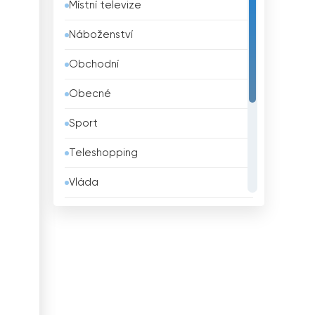
Místní televize
Belgie
Náboženství
Belize
Obchodní
Bělorusko
Obecné
Benin
Sport
Bhútán
Teleshopping
Bolívie
Vláda
Bosna a Hercegovina
Vzdělávací
Brazílie
Zábava
Brunei
Životní styl
Bulharsko
Zprávy
Čad