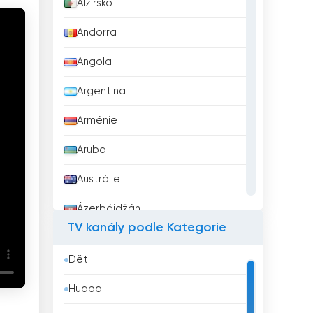
Alžírsko
Andorra
Angola
Argentina
Arménie
Aruba
Austrálie
Ázerbájdžán
TV kanály podle Kategorie
Bahrajn
Děti
Bangladéš
Hudba
Barbados