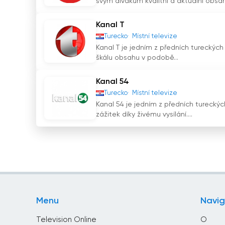
svým divákům kvalitní a aktuální obsah.
Kanal T
Turecko
Místní televize
Kanal T je jedním z předních tureckých 
škálu obsahu v podobě...
Kanal 54
Turecko
Místní televize
Kanal 54 je jedním z předních tureckých
zážitek díky živému vysílání....
Menu
Navi
Television Online
O