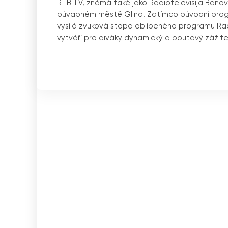
RTB TV, známá také jako Radiotelevisija Banovin
půvabném městě Glina. Zatímco původní progr
vysílá zvuková stopa oblíbeného programu Rad
vytváří pro diváky dynamický a poutavý zážite
Jednou z význačných vlastností RTB TV je možn
online. Tento moderní přístup k vysílání umožň
kontaktu s nejnovějšími zprávami a zábavou be
prostě jen na cestách, RTB TV vám zajistí, že 
Kanál funguje 24 hodin denně, 7 dní v týdnu a p
zábavně-hudebních pořadů. Programová nabíd
publiku a nabídla každému něco pro sebe.
V informativním a politickém segmentu program
pořady se věnují všem důležitým událostem na m
diváky o nejnovějších zprávách a událostech, h
komunity.
Dalším vrcholem RTB TV jsou paralelní domácí