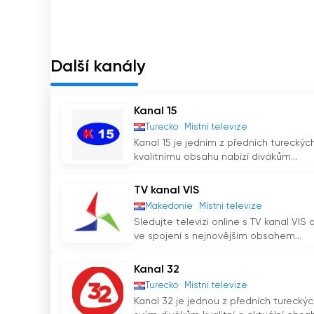
zábavy, včetně hudby, kulturních akcí a přehlí
a talentů regionu oslavuje RTB TV rozmanitost
Díky možnosti přímého přenosu mohou diváci ty
Další kanály
Chorvat žijící v zahraničí, nebo zahraniční div
zůstat ve spojení se srdcem a duší Gliny.
Kanal 15
Pohodlí, které přináší možnost sledovat televiz
Turecko
Místní televize
významnou výhodou. Umožňuje divákům přístup k
Kanal 15 je jedním z předních tureckých t
by se museli obávat, že přijdou o důležitý obs
kvalitnímu obsahu nabízí divákům...
kde mohou být rozvrhy často nepředvídatelné
TV kanal VIS
Závěrem lze říci, že RTB TV je chorvatský tele
Makedonie
Místní televize
televizního vysílání. Díky možnosti živého vysíl
Sledujte televizi online s TV kanal VIS
ve spojení s nejnovějším obsahem...
svými oblíbenými pořady a nejnovějšími zprá
pořady jsou určeny různorodému publiku, což z
Kanal 32
informuje a baví, hraje významnou roli v komuni
Turecko
Místní televize
Kanal 32 je jednou z předních tureckých
TV Banovina Sledujte živé vysílání live