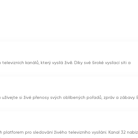
dek místních talentů. Představením bohatého kulturního dědictv
 a kreativitu chorvatského národa.
to poutavé pořady naladit odkudkoli na světě. Ať už jste
ák se zájmem o chorvatskou kulturu, RTB TV vám zajistí, že můž
i online prostřednictvím funkce živého vysílání, je pro RTB TV
 jejich oblíbeným pořadům podle jejich vlastního uvážení, an
elevizních kanálů, který vysílá živě. Díky své široké vysílací síti a
ah. Tato flexibilita je obzvláště cenná v dnešním rychlém světě
.
vizní kanál, který nabízí jedinečnou kombinaci rozhlasového a
ání mohou diváci sledovat televizi online a zůstat ve spojení se
 a užívejte si živé přenosy svých oblíbených pořadů, zpráv a zábavy.
vami a zábavou. Informačně-politické a domácí zábavně-hudeb
aručuje, že si každý najde něco pro sebe. Tím, že RTB TV divá
tě a oslavuje bohatou kulturu a talent Gliny.
 platforem pro sledování živého televizního vysílání. Kanal 32 nabíz