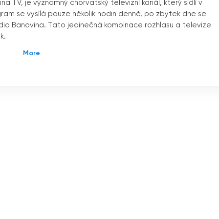
a TV, je významný chorvatský televizní kanál, který sídlí v
am se vysílá pouze několik hodin denně, po zbytek dne se
io Banovina. Tato jedinečná kombinace rozhlasu a televize
k.
ost živého vysílání, které umožňuje divákům sledovat televizi
uje divákům přístup k jejich oblíbeným pořadům a zůstat v
z ohledu na jejich polohu. Ať už jste doma, na cestách nebo
můžete zůstat ve spojení a informováni.
oskytuje širokou škálu informačních, politických a domácích
ka je pečlivě sestavena tak, aby vyhovovala různorodému
u přináší RTB TV každý den čtyři informativní pořady. Tyto
ístní, regionální i celosvětové úrovni. Tím, že RTB TV informu
raje důležitou roli v udržování informovanosti a angažovanost
 zábavně-hudební pořady. Tyto pořady nabízejí příjemnou smě