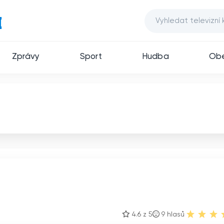
Zprávy
Sport
Hudba
Ob
4.6 z 5
9
hlasů