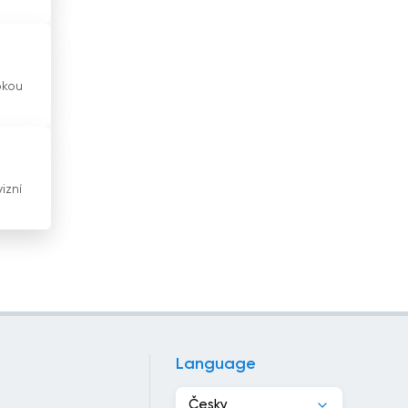
Hongkong
Indie
okou
Indonésie
Irák
Írán
izní
Irsko
Island
Itálie
Izrael
Jamajka
Language
Japonsko
Česky