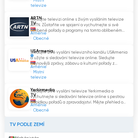
Místní
televize
ARTN
Sledujte televizi online s živým vysíláním televize
TV
ARTN. Zůstaňte ve spojení a vychutnejte si své
oblíbené pořady a programy na tomto oblíbeném...
Arménie
Obecné
USArmenia
Sledujte živé vysílání televizního kanálu USArmenia
a užijte si sledování televize online. Sledujte
nejnovější zprávy, zábavu a kulturní pořady z...
Arménie
Místní
televize
Yerkirmedia
Sledujte živé vysílání televize Yerkirmedia a
TV
vychutnejte si sledování televize online s pestrou
nabídkou pořadů a zpravodajství. Mějte přehled o...
Arménie
Obecné
TV PODLE ZEMÍ