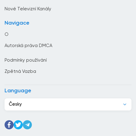
Černá hora
Nové Televizní Kanály
Česko
Navigace
Chile
O
Chorvatsko
Autorská práva DMCA
Čína
Podmínky používání
Čínská republika
Zpětná Vazba
Dánsko
Dominikánská republika
Language
Džibutsko
Česky
Egypt
Ekvádor
Estonsko