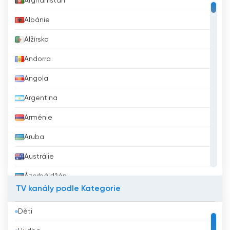
Afghánistán
Albánie
Alžírsko
Andorra
Angola
Argentina
Arménie
Aruba
Austrálie
Ázerbájdžán
TV kanály podle Kategorie
Bahrajn
Děti
Bangladéš