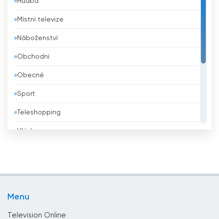
Hudba
Barbados
Místní televize
Belgie
Náboženství
Belize
Obchodní
Bělorusko
Obecné
Benin
Sport
Bhútán
Teleshopping
Bolívie
Vláda
Bosna a Hercegovina
Vzdělávací
Brazílie
Zábava
Brunei
Životní styl
Bulharsko
Menu
Zprávy
Čad
Television Online