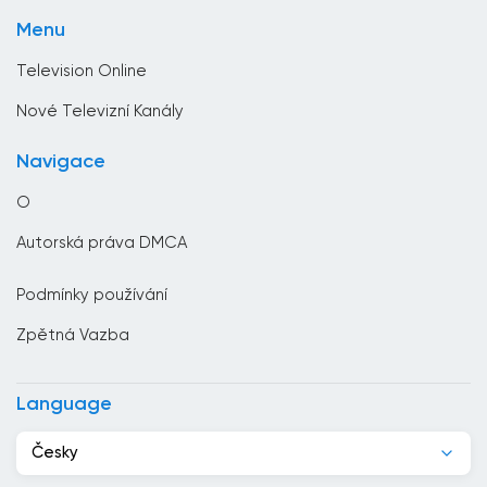
Životní styl
Bulharsko
Menu
Zprávy
Čad
Television Online
Černá hora
Nové Televizní Kanály
Česko
Navigace
Chile
O
Chorvatsko
Autorská práva DMCA
Čína
Podmínky používání
Čínská republika
Zpětná Vazba
Dánsko
Dominikánská republika
Language
Džibutsko
Česky
Egypt