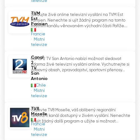
televize
prostřednictvím tradiční televize, tak i na svých
internetových stránkách. Díky této možnosti
TVM
Sledujte živé online televizní vysílání na TVM Est
mohou diváci sledovat televizi online zdarma,
Est
Parisien. Nenechte si ujít žádný program na tomto
aniž by museli být nutně u své televize.
Parisien
místním kanálu věnovaném východní části Paříže....
Francie
Telegenova Sledujte živé vysílání live
Místní
televize
Canal
Canal 2 TV San Antonio nabízí možnost sledovat
2
zdarma živé televizní vysílání online. Vychutnejte si
TV
zábavný obsah, zpravodajství, sportovní přenosy...
San
Antonio
Chile
Místní
televize
TV8
Objevte TV8 Moselle, váš oblíbený regionální
Moselle
televizní kanál dostupný v živém vysílání. Nenechte
si ujít žádný další program a užijte si možnost...
Francie
Místní
televize