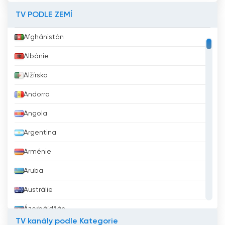
TV PODLE ZEMÍ
Afghánistán
Albánie
Alžírsko
Andorra
Angola
Argentina
Arménie
Aruba
Austrálie
Ázerbájdžán
TV kanály podle Kategorie