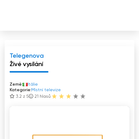
Telegenova
Živé vysílání
Země:
Itálie
Kategorie:
Místní televize
3.2 z 5
21
hlasů