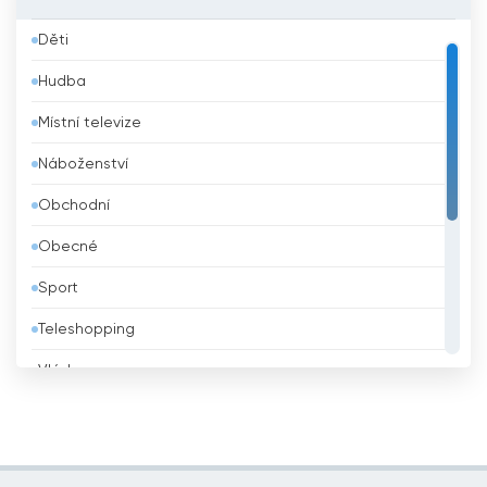
Bahrajn
Děti
Bangladéš
Hudba
Barbados
Místní televize
Belgie
Náboženství
Belize
Obchodní
Bělorusko
Obecné
Benin
Sport
Bhútán
Teleshopping
Bolívie
Vláda
Bosna a Hercegovina
Vzdělávací
Brazílie
Zábava
Brunei