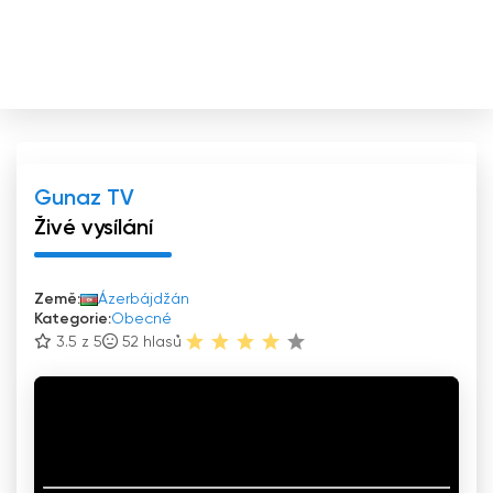
Gunaz TV
Živé vysílání
Země:
Ázerbájdžán
Kategorie:
Obecné
3.5 z 5
52
hlasů