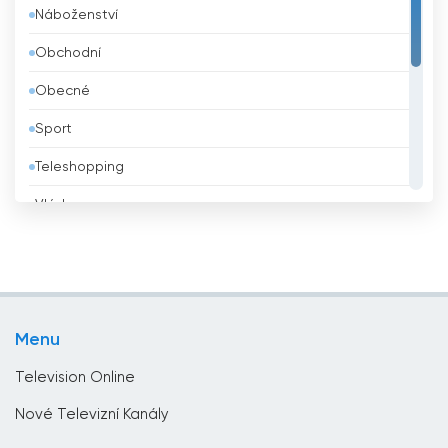
Náboženství
Belize
Obchodní
Bělorusko
Obecné
Benin
Sport
Bhútán
Teleshopping
Bolívie
Vláda
Bosna a Hercegovina
Vzdělávací
Brazílie
Zábava
Brunei
Životní styl
Bulharsko
Menu
Zprávy
Čad
Television Online
Černá hora
Nové Televizní Kanály
Česko