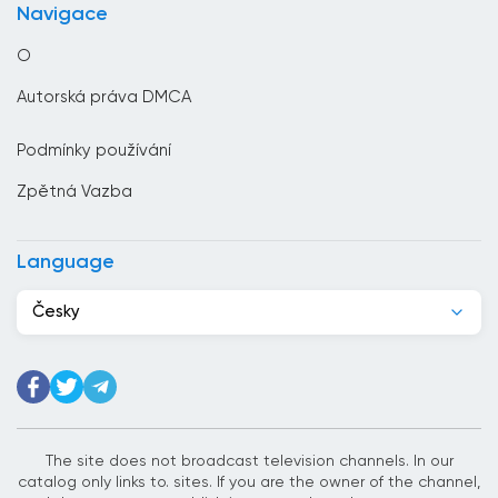
Navigace
Chile
O
Chorvatsko
Autorská práva DMCA
Čína
Podmínky používání
Čínská republika
Zpětná Vazba
Dánsko
Dominikánská republika
Language
Džibutsko
Česky
Egypt
Ekvádor
Estonsko
Etiopie
The site does not broadcast television channels. In our
catalog only links to. sites. If you are the owner of the channel,