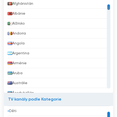
Afghánistán
Albánie
Alžírsko
Andorra
Angola
Argentina
Arménie
Aruba
Austrálie
Ázerbájdžán
TV kanály podle Kategorie
Bahrajn
Děti
Bangladéš