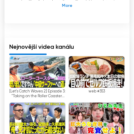
pohodlí vašeho vlastního zařízení. Nenechte si
ujít tuto vzrušující příležitost zůstat ve spojení a
bavit se díky výjimečnému online televiznímu
zážitku TV Shizuoka.
TV Shizuoka je významná televizní síť se sídlem
v japonské prefektuře Shizuoka. Stanice byla
založena 13. února 1968 a oficiálně zahájila
Nejnovější videa kanálu
vysílání 24. prosince 1968. Jako pobočka Fuji
News Network a Fuji Network System se TV
Shizuoka stala důvěryhodným zdrojem zpráv a
zábavy pro obyvatele prefektury Shizuoka.
Jedním z nejvýznamnějších rysů TV Shizuoka je
[Let's Catch Waves 2] Episode 3:
web #353
její snaha držet krok s vývojem technologií a
"Taking on the Roller Coaster"
uspokojovat měnící se potřeby svých diváků. V
with Maimai - The Road to
posledních letech stanice přijala trend živého
Becomin...
vysílání a sledování televize online, což divákům
umožňuje sledovat jejich oblíbené pořady na
různých digitálních platformách.