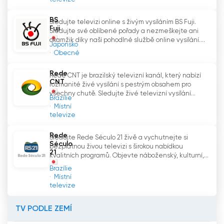
TV Shizuoka Sledujte živé vysílání live
BS
Sledujte televizi online s živým vysíláním BS Fuji.
Fuji
Sledujte své oblíbené pořady a nezmeškejte ani
okamžik díky naší pohodlné službě online vysílání....
Japonsko
Obecné
Rede
Rede CNT je brazilský televizní kanál, který nabízí
CNT
rozmanité živé vysílání s pestrým obsahem pro
všechny chutě. Sledujte živé televizní vysílání...
Brazílie
Místní
televize
Rede
Sledujte Rede Século 21 živě a vychutnejte si
Século
bezplatnou živou televizi s širokou nabídkou
21
kvalitních programů. Objevte náboženský, kulturní,...
Brazílie
Místní
televize
TV PODLE ZEMÍ