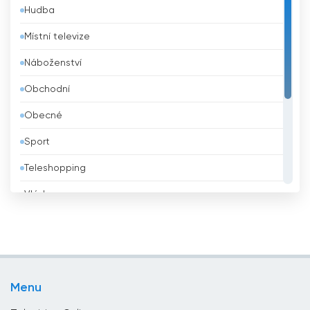
Hudba
Barbados
Místní televize
Belgie
Náboženství
Belize
Obchodní
Bělorusko
Obecné
Benin
Sport
Bhútán
Teleshopping
Bolívie
Vláda
Bosna a Hercegovina
Vzdělávací
Brazílie
Zábava
Brunei
Životní styl
Bulharsko
Menu
Zprávy
Čad