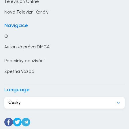
Television Online
Černá hora
Nové Televizní Kanály
Česko
Navigace
Chile
O
Chorvatsko
Autorská práva DMCA
Čína
Podmínky používání
Čínská republika
Zpětná Vazba
Dánsko
Dominikánská republika
Language
Džibutsko
Česky
Egypt
Ekvádor