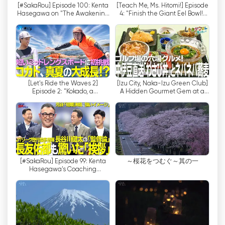
[#SakaRou] Episode 100: Kenta
[Teach Me, Ms. Hitomi!] Episode
S nástupem internetu a rostoucí popularitou
Hasegawa on "The Awakening
4: "Finish the Giant Eel Bowl!"
online streamování si TV Shizuoka uvědomila, že
of Ritsu Doan and the Struggles
Where is Ms. Hitomi!?
of Takef...
je důležité poskytovat svůj obsah divákům, kteří
dávají přednost sledování televize online.
Nabídkou živého vysílání svých pořadů kanál
umožnil divákům přístup k jejich oblíbeným
pořadům a sledování nejnovějších zpráv, i když
[Let's Ride the Waves 2]
[Izu City, Naka-Izu Green Club]
zrovna nesedí u tradičního televizoru.
Episode 2: "Kokado, a
A Hidden Gourmet Gem at a
Midsummer Growth Spurt!?"
Golf Course! Enjoy Fresh Local
Trying a Mid-Length Boar...
Wasabi R...
Rozhodnutí zavést možnost živého vysílání bylo
pro TV Shizuoka významným krokem, protože
rozšířilo dosah kanálu za hranice tradičního
vysílání. Diváci si nyní mohou naladit své
oblíbené pořady odkudkoli, kde je připojení k
[#SakaRou] Episode 99: Kenta
～桜花をつむぐ～其の一
Hasegawa's Coaching
internetu, ať už prostřednictvím chytrých
Philosophy: "The Greeting That
telefonů, tabletů nebo počítačů. Tato
Surprised Yuto Na...
dostupnost umožnila televizi TV Shizuoka
navázat kontakt s širším publikem a uspokojit
preference moderních diváků.