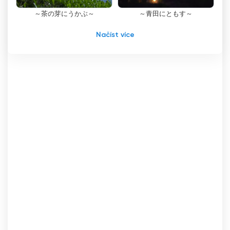
～茶の芽にうかぶ～
～青田にともす～
Sledování televize online je stále oblíbenější
díky svému pohodlí a flexibilitě. Diváci již nemusí
Načíst více
dodržovat pevný časový rozvrh nebo být
omezeni na své obývací pokoje, aby si mohli
vychutnat své oblíbené pořady. Díky funkci
živého vysílání TV Shizuoka mohou diváci
sledovat své oblíbené pořady podle vlastního
uvážení, což jim usnadňuje sladění jejich
nabitého životního stylu.
Závazek TV Shizuoka k digitálnímu pozemnímu
vysílání je navíc důkazem jejího odhodlání
poskytovat svým divákům vysoce kvalitní
obsah. Testováním a zaváděním digitálního
vysílání stanice zajistila, že si diváci mohou
vychutnat bezproblémové sledování s lepší
kvalitou obrazu a zvuku.
Zavedení živého vysílání a online sledování