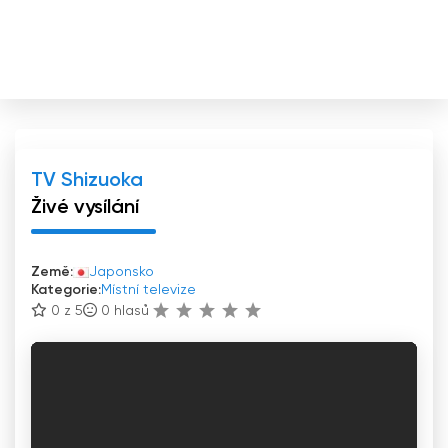
TV Shizuoka
Živé vysílání
Země:
Japonsko
Kategorie:
Místní televize
0 z 5
0
hlasů