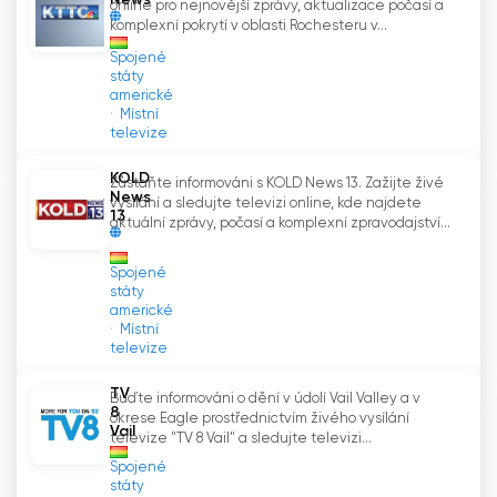
News
online pro nejnovější zprávy, aktualizace počasí a
komplexní pokrytí v oblasti Rochesteru v...
Spojené
státy
americké
Místní
televize
KOLD
Zůstaňte informováni s KOLD News 13. Zažijte živé
News
vysílání a sledujte televizi online, kde najdete
13
aktuální zprávy, počasí a komplexní zpravodajství...
Spojené
státy
americké
Místní
televize
TV
Buďte informováni o dění v údolí Vail Valley a v
8
okrese Eagle prostřednictvím živého vysílání
Vail
televize "TV 8 Vail" a sledujte televizi...
Spojené
státy