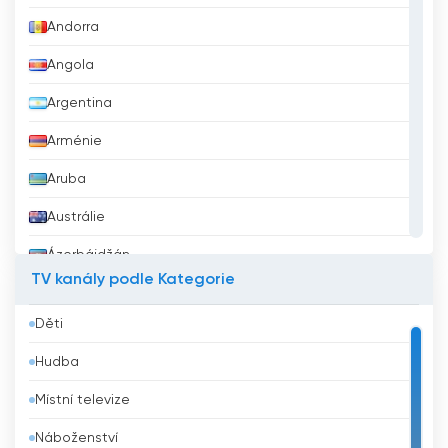
Andorra
Angola
Argentina
Arménie
Aruba
Austrálie
Ázerbájdžán
TV kanály podle Kategorie
Bahrajn
Děti
Bangladéš
Hudba
Barbados
Místní televize
Belgie
Náboženství
Belize