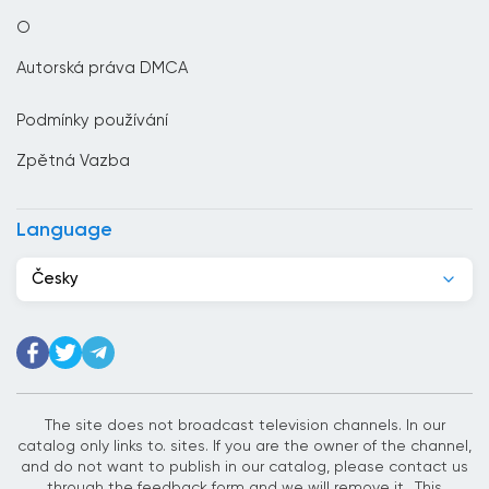
Chile
O
Chorvatsko
Autorská práva DMCA
Čína
Podmínky používání
Čínská republika
Zpětná Vazba
Dánsko
Dominikánská republika
Language
Džibutsko
Česky
Egypt
Ekvádor
Estonsko
Etiopie
The site does not broadcast television channels. In our
catalog only links to. sites. If you are the owner of the channel,
Filipíny
and do not want to publish in our catalog, please contact us
through the feedback form and we will remove it.. This