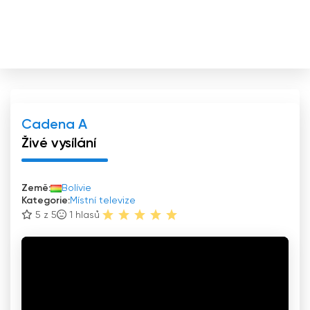
Cadena A
Živé vysílání
Země:
Bolívie
Kategorie:
Místní televize
5 z 5
1
hlasů