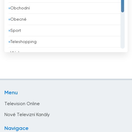
Obchodní
Bělorusko
Obecné
Benin
Sport
Bhútán
Teleshopping
Bolívie
Vláda
Bosna a Hercegovina
Vzdělávací
Brazílie
Zábava
Brunei
Životní styl
Bulharsko
Menu
Zprávy
Čad
Television Online
Černá hora
Nové Televizní Kanály
Česko
Navigace