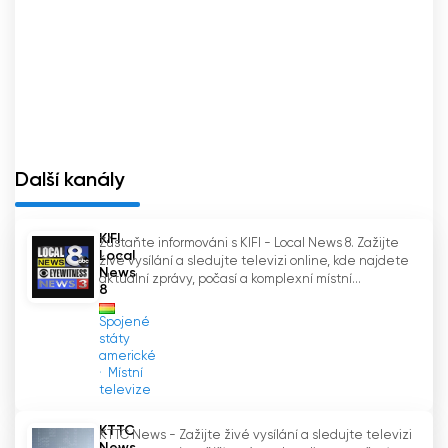
Další kanály
KIFI
Zůstaňte informováni s KIFI - Local News 8. Zažijte
Local
živé vysílání a sledujte televizi online, kde najdete
News
aktuální zprávy, počasí a komplexní místní...
8
Spojené
státy
americké
Místní
televize
KTTC
KTTC News - Zažijte živé vysílání a sledujte televizi