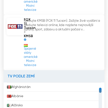
americké
Místní
televize
FOX
Sledujte KMSB (FOX 11 Tucson). Zažijte živé vysílání a
11
sledujte televizi online, kde najdete nejnovější
Tucson
zprávy, sport, zábavu a aktuální počasí v...
-
KMSB
Spojené
státy
americké
Místní
televize
TV PODLE ZEMÍ
Afghánistán
Albánie
Alžírsko