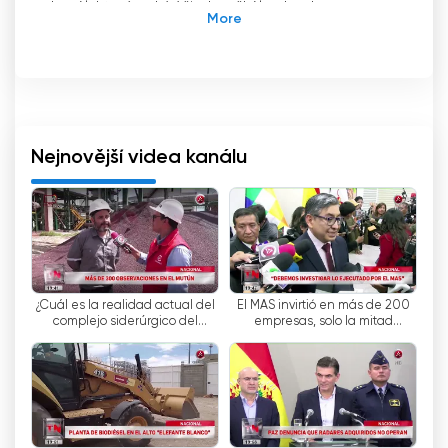
kanál, který nabízí širokou škálu obsahu pro
všechny chutě. Od zpravodajství, sportu,
zábavy, informací a dalších. Jedním z hlavních
lákadel Cadena A je, že vám umožňuje
sledovat televizi na internetu zdarma, aniž
byste museli platit jakékoli náklady.
Nejnovější videa kanálu
V Cadena A si uživatelé mohou vychutnat
pestrou a kvalitní programovou nabídku. Vynikají
především zábavné pořady, jako jsou reality
show, varietní pořady a dokumenty. Kromě toho
nabízí také živé národní a mezinárodní
zpravodajství, takže uživatelé mohou mít
¿Cuál es la realidad actual del
El MAS invirtió en más de 200
přehled o tom, co se děje ve světě.
complejo siderúrgico del
empresas, solo la mitad
Mutún?
funcionaron
Uživatelé se mohou těšit také na širokou škálu
živých sportovních pořadů. Od velkých
fotbalových šampionátů až po tenisové turnaje
mohou uživatelé sledovat své oblíbené zápasy,
aniž by museli platit jakékoli poplatky.