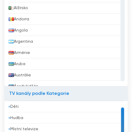
Alžírsko
Andorra
Angola
Argentina
Arménie
Aruba
Austrálie
Ázerbájdžán
TV kanály podle Kategorie
Bahrajn
Děti
Bangladéš
Hudba
Barbados
Místní televize
Belgie