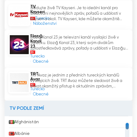
TV
Sledujte živě TV Kayseri. Je to ideální kanál pro
Kayseri
sledování nejnovějších zpráv, pořadů a událostí v
Turecko
Kayseri a okolí. TV Kayseri, kde můžete okamžitě...
Náboženství
Elazığ
Elazığ Kanal 23 je televizní kanál vysílající živě v
Kanal
Turecku. Elazığ Kanal 23, který svým divákům
23
zprostředkovává zprávy, pořady a události v Elazığu...
Turecko
Obecné
TRT
TRT Avaz je jedním z předních tureckých kanálů
Avaz
vysílajících živě. TRT Avaz můžete sledovat živě a
získat okamžitý přístup k aktuálním zprávám,...
Turecko
Obecné
TV PODLE ZEMÍ
Afghánistán
Albánie