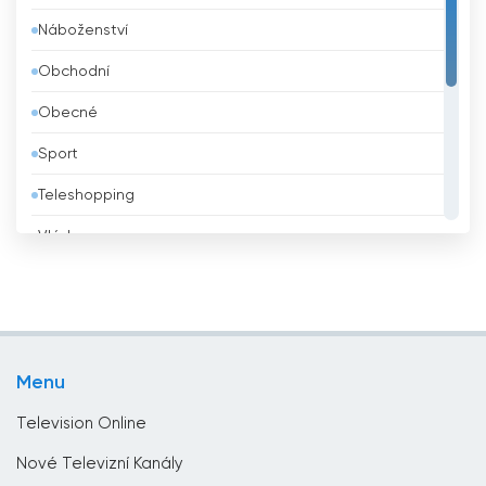
Náboženství
Belize
Obchodní
Bělorusko
Obecné
Benin
Sport
Bhútán
Teleshopping
Bolívie
Vláda
Bosna a Hercegovina
Vzdělávací
Brazílie
Zábava
Brunei
Životní styl
Bulharsko
Menu
Zprávy
Čad
Television Online
Černá hora
Nové Televizní Kanály