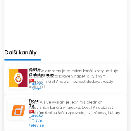
Další kanály
GSTV
GSTV Galatasaray je televizní kanál, který udržuje
Galatasaray
fanoušky Galatasaraye v napětí díky živým
přenosům. GSTV nabízí možnost sledovat každý
Turecko
detail od...
Sport
Dost
Dost TV, živé vysílání je jedním z předních
TV
televizních kanálů v Turecku. Dost TV nabízí svým
divákům širokou škálu zpravodajství, zábavy, kultury
Turecko
a...
Místní
televize