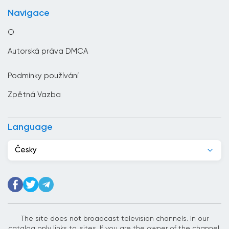
Česko
Navigace
Chile
O
Chorvatsko
Autorská práva DMCA
Čína
Podmínky používání
Čínská republika
Zpětná Vazba
Dánsko
Dominikánská republika
Language
Džibutsko
Česky
Egypt
Ekvádor
Estonsko
Etiopie
The site does not broadcast television channels. In our
catalog only links to. sites. If you are the owner of the channel,