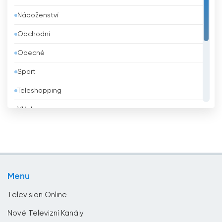
Náboženství
Belize
Obchodní
Bělorusko
Obecné
Benin
Sport
Bhútán
Teleshopping
Bolívie
Vláda
Bosna a Hercegovina
Vzdělávací
Brazílie
Zábava
Brunei
Životní styl
Bulharsko
Menu
Zprávy
Čad
Television Online
Černá hora
Nové Televizní Kanály