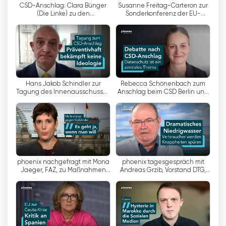
CSD-Anschlag: Clara Bünger
Susanne Freitag-Carteron zur
Zvláštností stanice Phoenix je, že nevytváří
(Die Linke) zu den
Sonderkonferenz der EU-
vlastní zpravodajské pořady. Místo toho
Konsequenzen | 04.08.26
Innenminister über die Ceuta-
Krise | 04.08.26
Phoenix každý den přebírá hlavní vydání
Tagesschau a doplňuje je vlastním
zpravodajstvím a podklady. Kromě toho se od
pondělí do pátku vysílají pořady "Phoenix vor
Ort" (Phoenix na místě) a "Phoenix der Tag"
Hans Jakob Schindler zur
Rebecca Schönenbach zum
(Phoenix dne), které osvětlují další důležitá
Tagung des Innenausschusses
Anschlag beim CSD Berlin und
zum CSD-Anschlag | 04.08.26
zur Sondersitzung des
politická a společenská témata.
Innenausschusses
Phoenix se etabloval jako důležitá platforma
pro politické a společenské diskuse a
pravidelně nabízí přímé přenosy z důležitých
událostí, jako jsou například debaty v
phoenix nachgefragt mit Mona
phoenix tagesgespräch mit
Jaeger, FAZ, zu Maßnahmen
Andreas Grzib, Vorstand DTG,
Bundestagu nebo stranické sjezdy. Stanice tak
gegen Gefährder und zu
zum Niedrigwasser
umožňuje divákům sledovat důležité politické
möglichem AfD-Verbot.
události v přímém přenosu a utvářet si vlastní
názory.