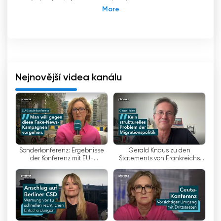
vás budou informovat a inspirovat.
Phoenix je významný televizní kanál v Německu,
který je provozován ve spolupráci ARD a ZDF.
Westdeutscher Rundfunk (WDR) zastupuje
stranu ARD. Kanál se profiluje jako kanál
zaměřený na události, politiku a dokumenty a
Nejnovější videa kanálu
získal si pevné místo v německém mediálním
prostoru.
Programovou nabídku Phoenixu tvoří pestrý
výběr událostních přenosů, zpravodajských
pořadů, dokumentů, reportáží a diskusních
Sonderkonferenz: Ergebnisse
Gerald Knaus zu den
pořadů. Zaměřuje se na politická a společenská
der Konferenz mit EU-
Statements von Frankreichs
témata, která pokrývají širokou škálu zájmů.
Innenministern | 04.08.26
und Spaniens Innenminister |
Vysílání Phoenixu se vyznačuje důkladným a
04.08.26
diferencovaným zpravodajstvím, které divákům
umožňuje proniknout hlouběji do problematiky a
získat různé perspektivy.