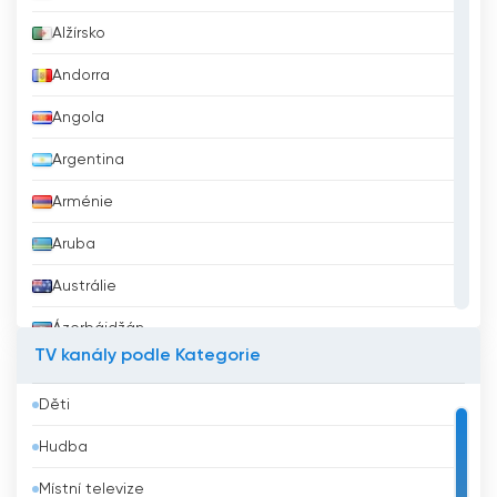
Alžírsko
Andorra
Angola
Argentina
Arménie
Aruba
Austrálie
Ázerbájdžán
TV kanály podle Kategorie
Bahrajn
Děti
Bangladéš
Hudba
Barbados
Místní televize
Belgie