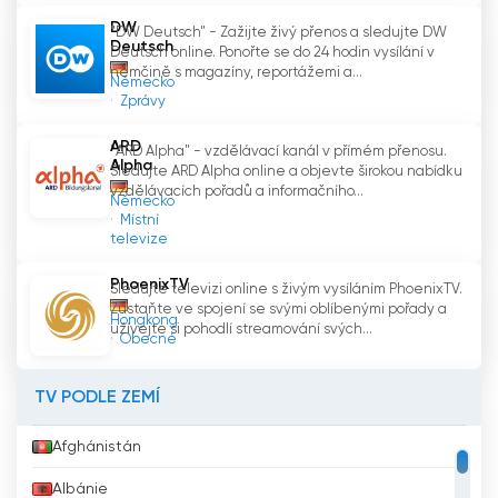
DW
"DW Deutsch" - Zažijte živý přenos a sledujte DW
Deutsch
Deutsch online. Ponořte se do 24 hodin vysílání v
němčině s magazíny, reportážemi a...
Německo
Zprávy
ARD
"ARD Alpha" - vzdělávací kanál v přímém přenosu.
Alpha
Sledujte ARD Alpha online a objevte širokou nabídku
vzdělávacích pořadů a informačního...
Německo
Místní
televize
PhoenixTV
Sledujte televizi online s živým vysíláním PhoenixTV.
Zůstaňte ve spojení se svými oblíbenými pořady a
Hongkong
užívejte si pohodlí streamování svých...
Obecné
TV PODLE ZEMÍ
Afghánistán
Albánie