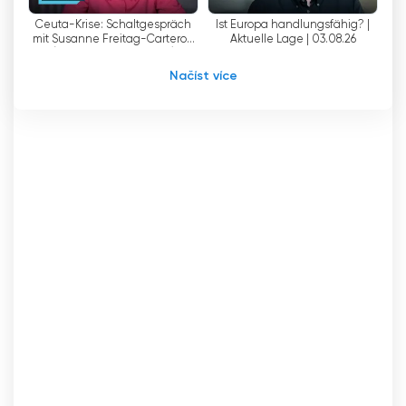
Vysoce kvalitní dokumenty a reportáže Phoenix
Ceuta-Krise: Schaltgespräch
Ist Europa handlungsfähig? |
osvětlují širokou škálu témat a umožňují divákům
mit Susanne Freitag-Carteron
Aktuelle Lage | 03.08.26
získat komplexní informace a široké spektrum
(ZDF-Korrespondentin)
znalostí.
Načíst více
Celkově Phoenix nabízí propracovaný a
informativní program, který se zabývá
aktuálními událostmi, politickým vývojem a
společenskými otázkami a prezentuje je
různými způsoby. Jako veřejnoprávní televize
sleduje Phoenix poslání poskytovat komplexní
informace, odhalovat pozadí a umožňovat
kritické zkoumání problémů. Svým širokým
spektrem vysoce kvalitního obsahu Phoenix
významně přispívá k formování veřejného mínění
a politickému vzdělávání v Německu.
Phoenix Sledujte živé vysílání live