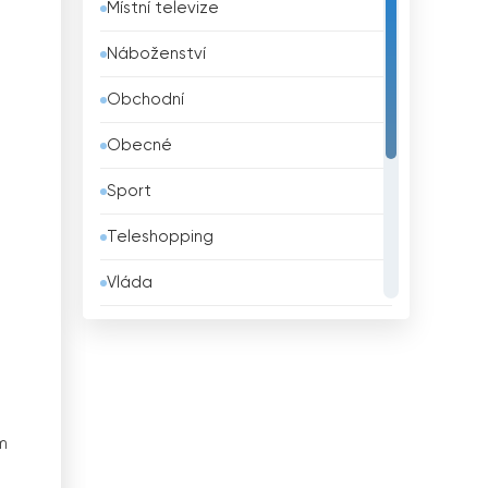
Místní televize
Belgie
Náboženství
Belize
Obchodní
Bělorusko
Obecné
Benin
Sport
Bhútán
Teleshopping
Bolívie
Vláda
Bosna a Hercegovina
Vzdělávací
Brazílie
Zábava
Brunei
Životní styl
Bulharsko
m
Zprávy
Čad