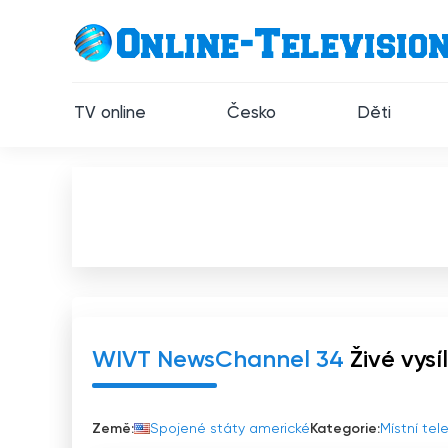
TV online
Česko
Děti
WIVT NewsChannel 34
Živé vysí
Země:
Spojené státy americké
Kategorie:
Místní tel