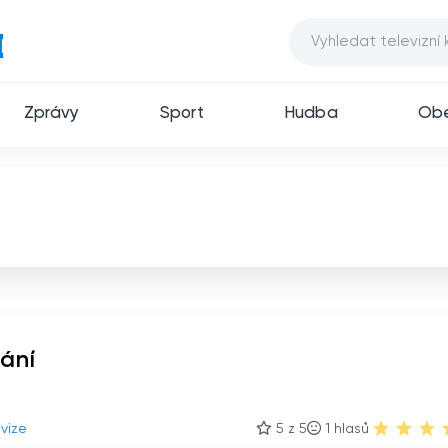
Zprávy
Sport
Hudba
Ob
lání
evize
5 z 5
1
hlasů