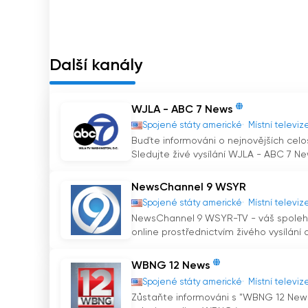
tým novinářů a reportérů stanice neúnavně prac
informoval o místních událostech, vývoji a pro
Kromě rozsáhlého zpravodajství nabízí WIVT N
Další kanály
umožňuje pohodlně sledovat televizi online. Ta
spojení a v obraze, i když jsou na cestách.
WJLA - ABC 7 News
WIVT NewsChannel 34 Sledujte živé vysíl
Spojené státy americké
Místní televiz
Buďte informováni o nejnovějších celo
Sledujte živé vysílání WJLA - ABC 7 New
NewsChannel 9 WSYR
Spojené státy americké
Místní televiz
NewsChannel 9 WSYR-TV - váš spolehlivý
online prostřednictvím živého vysílání a.
WBNG 12 News
Spojené státy americké
Místní televiz
Zůstaňte informováni s "WBNG 12 News" 