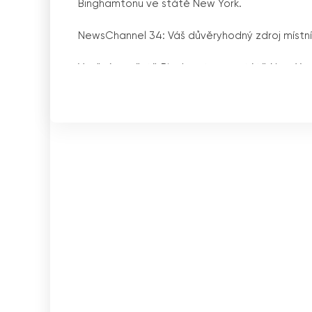
Binghamtonu ve státě New York.
NewsChannel 34: Váš důvěryhodný zdroj místníc
V rušném městě Binghamton ve státě New York se
místní komunitu. Vítejte na zpravodajském kan
zpráv a aktualizací v regionu. Ať už se jedná 
NewsChannel 34 se snaží svým divákům přináše
Společnost WIVT NewsChannel 34 byla založen
komunity. Jako přidružená televizní stanice ABC
národních a mezinárodních zpráv. Kromě toho s
divákům širokou škálu zpráv z obou sítí.
Stanice WIVT, kterou vlastní společnost Nexst
informovat veřejnost o dění ve svém městě i 
zpravodajství provozuje WIVT tři síťové kanály
včetně zábavných pořadů, lifestylového obsah
Pro diváky, kteří hledají aktuální a podrobné 