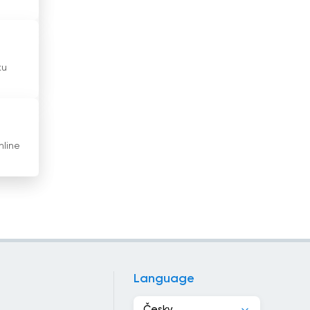
Hongkong
Indie
ku
Indonésie
Irák
Írán
nline
Irsko
Island
Itálie
Izrael
Jamajka
Language
Japonsko
Česky