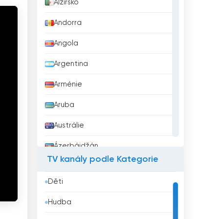
Alžírsko
Andorra
Angola
Argentina
Arménie
Aruba
Austrálie
Ázerbájdžán
TV kanály podle Kategorie
Bahrajn
Děti
Bangladéš
Hudba
Barbados