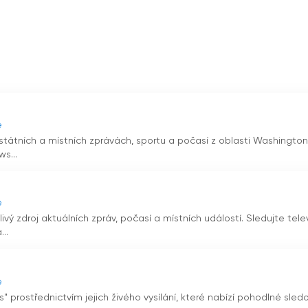
uje na tom, aby přinášel nejnovější události z komunity a
blémech, které jsou pro obyvatele Binghamtonu nejdůležitější.
ewsChannel 34 také možnost živého vysílání, které divákům
to digitální dostupnost zajišťuje, že diváci mohou zůstat ve
ání live
e
státních a místních zprávách, sportu a počasí z oblasti Washington
s...
e
 zdroj aktuálních zpráv, počasí a místních událostí. Sledujte telev
..
e
prostřednictvím jejich živého vysílání, které nabízí pohodlné sled