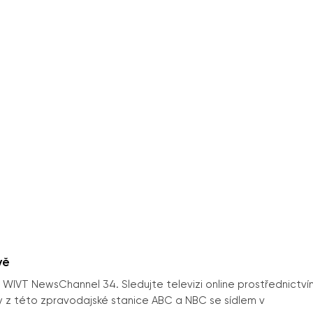
vě
s WIVT NewsChannel 34. Sledujte televizi online prostřednictví
rávy z této zpravodajské stanice ABC a NBC se sídlem v