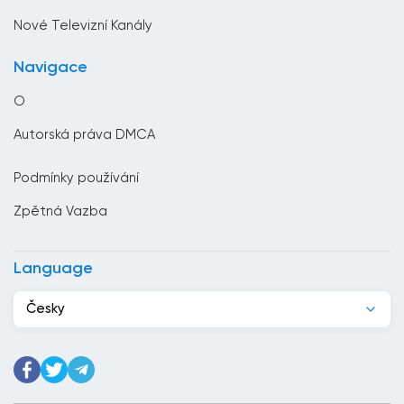
Černá hora
Nové Televizní Kanály
Česko
Navigace
Chile
O
Chorvatsko
Autorská práva DMCA
Čína
Podmínky používání
Čínská republika
Zpětná Vazba
Dánsko
Dominikánská republika
Language
Džibutsko
Česky
Egypt
Ekvádor
Estonsko