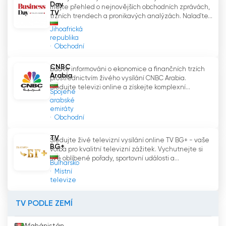
důvěryhodným zdrojem zpráv a analýz, které
Day
mějte přehled o nejnovějších obchodních zprávách,
TV
divákům pomáhají porozumět složitým
tržních trendech a pronikavých analýzách. Nalaďte...
ekonomickým procesům a trendům formujícím
Jihoafrická
republika
světovou ekonomiku.
Obchodní
Závěrem lze říci, že Bloomberg TV Bulgaria je
CNBC
Buďte informováni o ekonomice a finančních trzích
předním televizním kanálem v Bulharsku, který
Arabia
prostřednictvím živého vysílání CNBC Arabia.
nabízí kvalitní a aktuální informace o ekonomice
Sledujte televizi online a získejte komplexní...
Spojené
a financích. Diváci mají možnost sledovat
arabské
televizi online na bloombergtv.bg a využívat
emiráty
Obchodní
bohatý program Bloomberg Television, který
zahrnuje rozhovory, analýzy a původní tvorbu.
TV
Sledujte živé televizní vysílání online TV BG+ - vaše
Ať už jste podnikatel, investor nebo se jen
BG+
volba pro kvalitní televizní zážitek. Vychutnejte si
zajímáte o ekonomické dění, Bloomberg TV
své oblíbené pořady, sportovní události a...
Bulharsko
Bulgaria vám poskytne cenné informace a
Místní
analýzy, které vám pomohou být dobře
televize
informovaní a činit informovaná rozhodnutí.
TV PODLE ZEMÍ
Bloomberg TV Bulgaria Sledujte živé