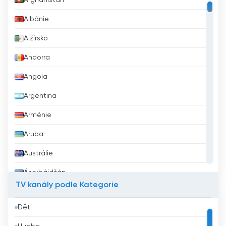
vysílání live
Afghánistán
Albánie
Alžírsko
Andorra
Angola
Argentina
Arménie
Aruba
Austrálie
Ázerbájdžán
TV kanály podle Kategorie
Bahrajn
Děti
Bangladéš