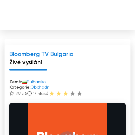
Bloomberg TV Bulgaria
Živé vysílání
Země:
Bulharsko
Kategorie:
Obchodní
2.9 z 5
17
hlasů