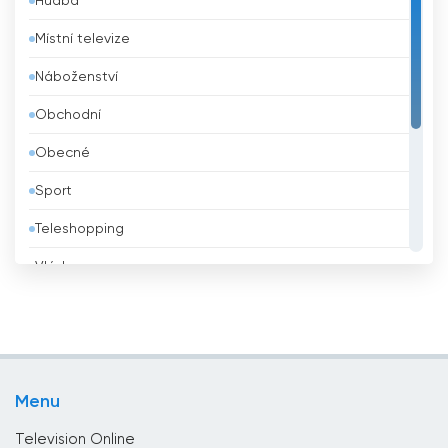
Hudba
Barbados
Místní televize
Belgie
Náboženství
Belize
Obchodní
Bělorusko
Obecné
Benin
Sport
Bhútán
Teleshopping
Bolívie
Vláda
Bosna a Hercegovina
Vzdělávací
Brazílie
Zábava
Brunei
Životní styl
Bulharsko
Menu
Zprávy
Čad
Television Online